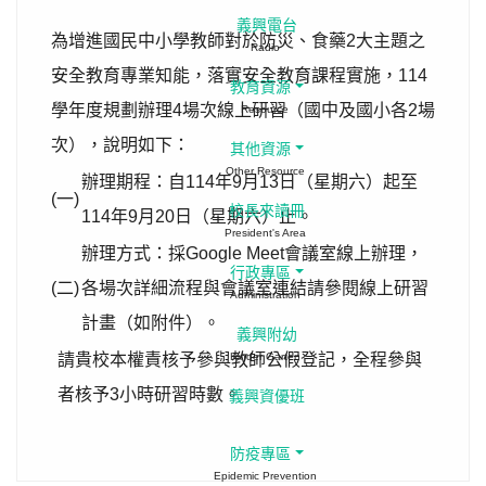
義興電台
為增進國民中小學教師對於防災、食藥2大主題之
Radio
安全教育專業知能，落實安全教育課程實施，114
教育資源
學年度規劃辦理4場次線上研習（國中及國小各2場
Resource
次），說明如下：
其他資源
Other Resource
辦理期程：自114年9月13日（星期六）起至
(一)
校長來讀冊
114年9月20日（星期六）止。
President's Area
辦理方式：採Google Meet會議室線上辦理，
行政專區
(二)
各場次詳細流程與會議室連結請參閱線上研習
Administration
計畫（如附件）。
義興附幼
請貴校本權責核予參與教師公假登記，全程參與
Kinder Garten
者核予3小時研習時數。
義興資優班
防疫專區
Epidemic Prevention