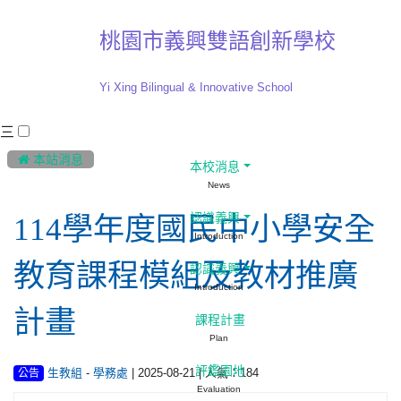
桃園市義興雙語創新學校
Yi Xing Bilingual & Innovative School
三
:::
 本站消息
本校消息
News
認識義興
114學年度國民中小學安全
Introduction
教育課程模組及教材推廣
認識義興
Introduction
計畫
課程計畫
Plan
評鑑園地
-
| 2025-08-21 | 人氣：184
生教組
學務處
公告
Evaluation