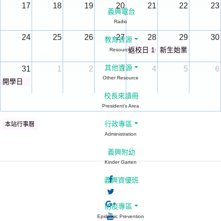
17
18
19
20
21
22
23
義興電台
Radio
24
25
26
27
28
29
30
教育資源
返校日 10:00放學
新生始業式
Resource
其他資源
31
1
2
3
4
5
6
Other Resource
開學日
校長來讀冊
President's Area
行政專區
本站行事曆
Administration
義興附幼
Kinder Garten
義興資優班
防疫專區
Epidemic Prevention