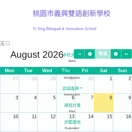
桃園市義興雙語創新學校
Yi Xing Bilingual & Innovative School
三
:::
August 2026
今天
本校消息
News
Mon
Tue
Wed
Thu
Fri
Sat
Sun
認識義興
27
28
29
Introduction
30
31
1
2
認識義興
Introduction
3
4
5
6
7
8
9
課程計畫
Plan
10
11
12
13
14
15
16
評鑑園地
Evaluation