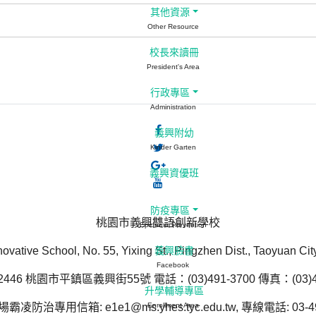
其他資源
Other Resource
校長來讀冊
President's Area
行政專區
Administration
義興附幼
Kinder Garten
義興資優班
防疫專區
桃園市義興雙語創新學校
Epidemic Prevention
novative School, No. 55, Yixing St., Pingzhen Dist., Taoyuan Ci
義興臉書
Facebook
446 桃園市平鎮區義興街55號 電話：(03)491-3700 傳真：(03)49
升學輔導專區
防治專用信箱: e1e1@ms.yhes.tyc.edu.tw, 專線電話: 03-49
Enrollment Area