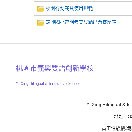
校園行動載具使用規範
義興國小定期考查試題出題審題表
桃園市義興雙語創新學校
Yi Xing Bilingual & Innovative School
Yi Xing Bilingual & In
地址：32
員工性騷擾/職場霸凌