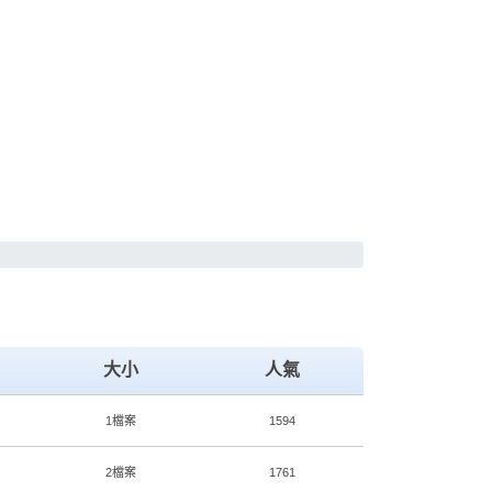
大小
人氣
1檔案
1594
2檔案
1761