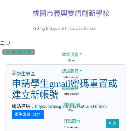
桃園市義興雙語創新學校
Yi Xing Bilingual & Innovative School
三
:::
 回模組首頁
本校消息
News
認識義興
Introduction
申請學生gmail密碼重置或
認識義興
建立新帳號
Introduction
課程計畫
網站連結：
https://forms.gle/uw5xTs6CaozH5fdZ7
Plan
學生專區
1287
評鑑園地
列表
Evaluation