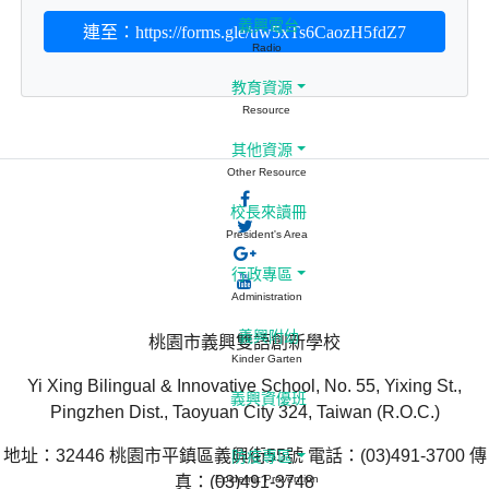
義興電台
連至：https://forms.gle/uw5xTs6CaozH5fdZ7
Radio
教育資源
Resource
其他資源
Other Resource
校長來讀冊
President's Area
行政專區
Administration
義興附幼
桃園市義興雙語創新學校
Kinder Garten
Yi Xing Bilingual & Innovative School, No. 55, Yixing St.,
義興資優班
Pingzhen Dist., Taoyuan City 324, Taiwan (R.O.C.)
地址：32446 桃園市平鎮區義興街55號 電話：(03)491-3700 傳
防疫專區
真：(03)491-3748
Epidemic Prevention