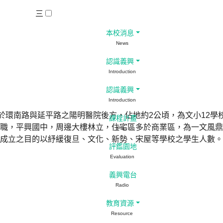
三
本校消息
News
認識義興
Introduction
認識義興
Introduction
於環南路與延平路之陽明醫院後方，佔地約2公頃，為文小12學
課程計畫
職，平興國中，周邊大樓林立，住宅區多於商業區，為一文風鼎
Plan
成立之目的以紓緩復旦、文化、新勢、宋屋等學校之學生人數。
評鑑園地
Evaluation
義興電台
Radio
教育資源
Resource