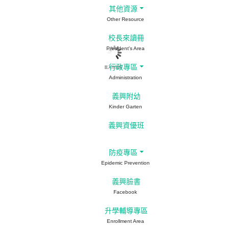
其他資源
Other Resource
校長來讀冊
President's Area
行政專區
載入時間線...
Administration
義興附幼
Kinder Garten
義興資優班
防疫專區
Epidemic Prevention
義興臉書
Facebook
升學輔導專區
Enrollment Area