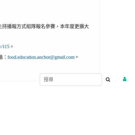
主持播報方式組隊報名參賽，本年度更擴大
w/115
。
箱：
food.education.anchor@gmail.com
。