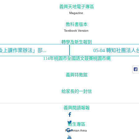
義興天地電子專區
Magazine
教科書版本
Textbook Version
轉學及新生報到
及上課作業辦法」部...
05-04 轉知社團法
114年桃園市全國語文競賽桃園市網
義興特教館
給家長的一封信
義興閱讀報報
新生專區
Freshman Area