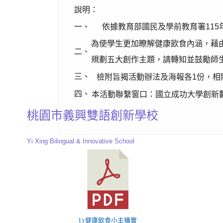
說明：
一、
依據教育部國民及學前教育署115年4
為使學生更加瞭解健康飲食內涵，藉
二、
規劃五大創作主題，請轉知並鼓勵師
三、
檢附旨揭活動辦法及海報各1份，相
四、
本活動聯繫窗口：國立成功大學創新數位
桃園市義興雙語創新學校
Yi Xing Bilingual & Innovative School
1) 健康飲食小主播實