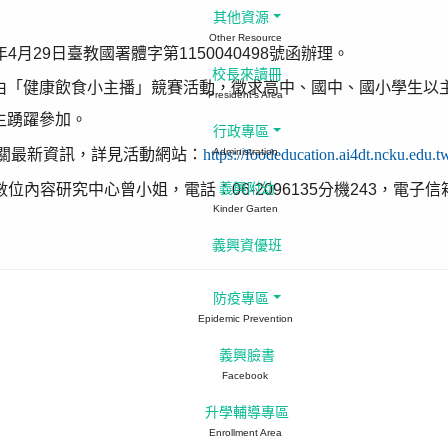
其他資源
Other Resource
月29日臺教國署體字第1150040498號函辦理。
校長來讀冊
由「健康飲食小主播」競賽活動，徵求高中、國中、國小學生以
President's Area
生踴躍參加。
行政專區
關最新資訊，詳見活動網站：
https://foodeducation.ai4dt.ncku.edu.t
Administration
內容研究中心曾小姐，電話：06-2096135分機243，電子信
義興附幼
Kinder Garten
義興資優班
防疫專區
Epidemic Prevention
義興臉書
Facebook
升學輔導專區
Enrollment Area