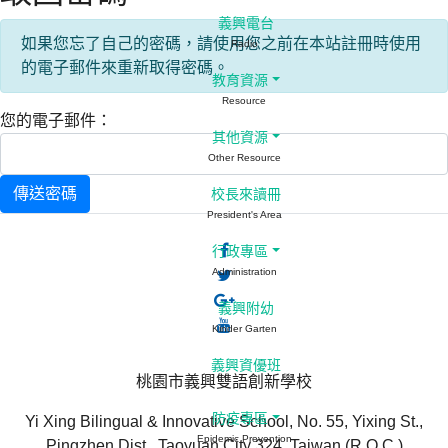
義興電台
如果您忘了自己的密碼，請使用您之前在本站註冊時使用
Radio
的電子郵件來重新取得密碼。
教育資源
Resource
您的電子郵件：
其他資源
Other Resource
傳送密碼
校長來讀冊
President's Area
行政專區
Administration
義興附幼
Kinder Garten
義興資優班
桃園市義興雙語創新學校
防疫專區
Yi Xing Bilingual & Innovative School, No. 55, Yixing St.,
Epidemic Prevention
Pingzhen Dist., Taoyuan City 324, Taiwan (R.O.C.)