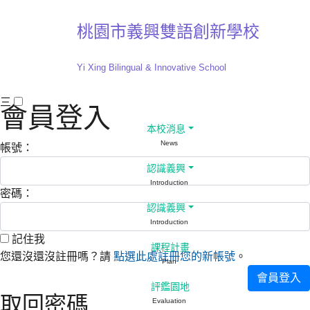
桃園市義興雙語創新學校
Yi Xing Bilingual & Innovative School
三
:::
會員登入
本校消息
News
帳號：
認識義興
Introduction
密碼：
認識義興
Introduction
記住我
記住我
課程計畫
您還沒還沒註冊嗎？請
點選此處註冊您的新帳號
。
Plan
會員登入
評鑑園地
取回密碼
Evaluation