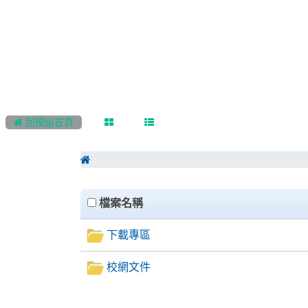
:::
 回模組首頁
clickAll
檔案名稱
下載專區
校網文件