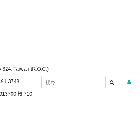
ty 324, Taiwan (R.O.C.)
1-3748
13700 轉 710