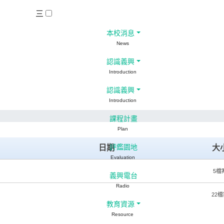
三
本校消息
News
認識義興
Introduction
認識義興
Introduction
課程計畫
Plan
日期
評鑑園地
大
Evaluation
5檔
義興電台
Radio
22檔
教育資源
Resource