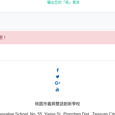
曬出您的「萌」寶貝
吧！
桃園市義興雙語創新學校
novative School, No. 55, Yixing St., Pingzhen Dist., Taoyuan Ci