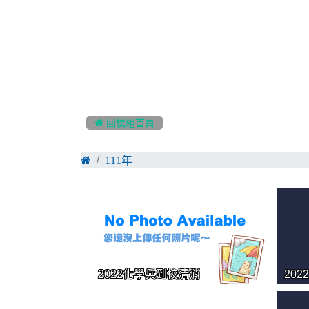
:::
 回模組首頁
111年
2022化學兵到校清消
20