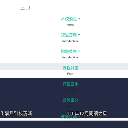
三
本校消息
News
認識義興
Introduction
認識義興
Introduction
課程計畫
Plan
評鑑園地
Evaluation
義興電台
Radio
22化學兵到校清消
110年12月閱讀之星
教育資源
Resource