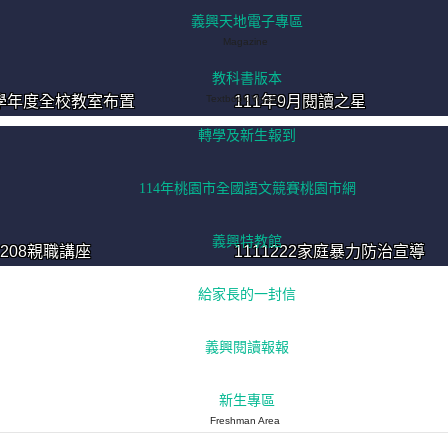
義興天地電子專區
Magazine
教科書版本
1學年度全校教室布置
Textbook Version
111年9月閱讀之星
轉學及新生報到
114年桃園市全國語文競賽桃園市網
義興特教館
1208親職講座
1111222家庭暴力防治宣導
給家長的一封信
義興閱讀報報
新生專區
Freshman Area