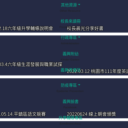
其他資源
Other Resource
校長來讀冊
President's Area
1.2.18六年級升學輔導說明會
校長晨光分享好書
行政專區
Administration
義興附幼
Kinder Garten
1.03.4六年級生涯發展與職業試探
義興資優班
2022.03.12 桃園市111年度
防疫專區
Epidemic Prevention
義興臉書
Facebook
2.05.14.平鎮區語文競賽
20220624 線上朝會頒獎
升學輔導專區
Enrollment Area