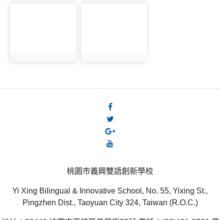
桃園市義興雙語創新學校
Yi Xing Bilingual & Innovative School, No. 55, Yixing St.,
Pingzhen Dist., Taoyuan City 324, Taiwan (R.O.C.)