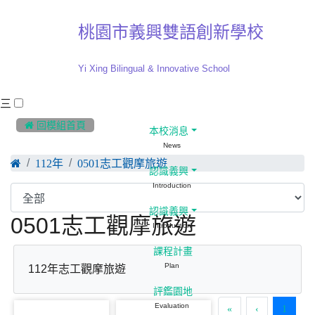
桃園市義興雙語創新學校
Yi Xing Bilingual & Innovative School
三
:::
 回模組首頁
本校消息
News
112年
0501志工觀摩旅遊
認識義興
Introduction
認識義興
0501志工觀摩旅遊
Introduction
課程計畫
Plan
112年志工觀摩旅遊
評鑑園地
Evaluation
(curre
«
‹
1