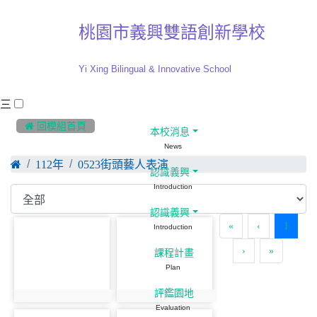
桃園市義興雙語創新學校
Yi Xing Bilingual & Innovative School
三
:::
 回模組首頁
本校消息
News
112年
0523街頭藝人表演
認識義興
Introduction
認識義興
(curre
«
‹
1
Introduction
›
»
課程計畫
Plan
評鑑園地
Evaluation