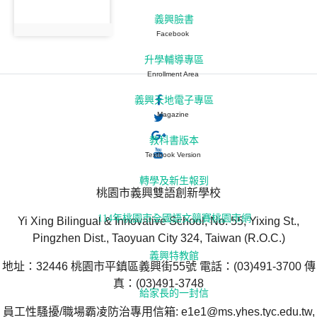
義興臉書
Facebook
升學輔導專區
Enrollment Area
義興天地電子專區
Magazine
教科書版本
Textbook Version
轉學及新生報到
桃園市義興雙語創新學校
114年桃園市全國語文競賽桃園市網
Yi Xing Bilingual & Innovative School, No. 55, Yixing St.,
Pingzhen Dist., Taoyuan City 324, Taiwan (R.O.C.)
義興特教館
地址：32446 桃園市平鎮區義興街55號 電話：(03)491-3700 傳
真：(03)491-3748
給家長的一封信
員工性騷擾/職場霸凌防治專用信箱: e1e1@ms.yhes.tyc.edu.tw,