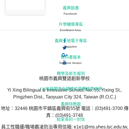
義興臉書
Facebook
升學輔導專區
Enrollment Area
義興天地電子專區
Magazine
教科書版本
Textbook Version
轉學及新生報到
桃園市義興雙語創新學校
114年桃園市全國語文競賽桃園市網
Yi Xing Bilingual & Innovative School, No. 55, Yixing St.,
Pingzhen Dist., Taoyuan City 324, Taiwan (R.O.C.)
義興特教館
地址：32446 桃園市平鎮區義興街55號 電話：(03)491-3700 傳
真：(03)491-3748
給家長的一封信
員工性騷擾/職場霸凌防治專用信箱: e1e1@ms.yhes.tyc.edu.tw,