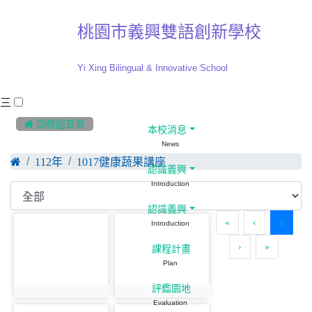
桃園市義興雙語創新學校
Yi Xing Bilingual & Innovative School
三
:::
 回模組首頁
本校消息
News
112年
1017健康蔬果講座
認識義興
Introduction
認識義興
(curre
«
‹
1
Introduction
›
»
課程計畫
Plan
評鑑園地
Evaluation