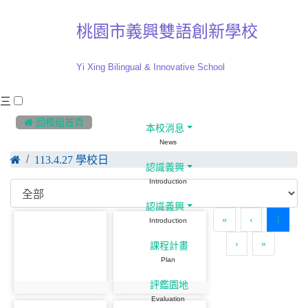
桃園市義興雙語創新學校
Yi Xing Bilingual & Innovative School
三
:::
 回模組首頁
本校消息
News
113.4.27 學校日
認識義興
Introduction
認識義興
(curre
«
‹
1
Introduction
›
»
課程計畫
Plan
評鑑園地
Evaluation