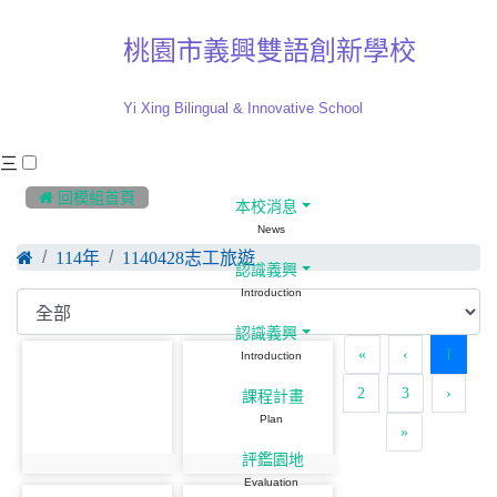
桃園市義興雙語創新學校
Yi Xing Bilingual & Innovative School
三
:::
 回模組首頁
本校消息
News
114年
1140428志工旅遊
認識義興
Introduction
認識義興
(curre
«
‹
1
Introduction
2
3
›
課程計畫
Plan
»
評鑑園地
Evaluation