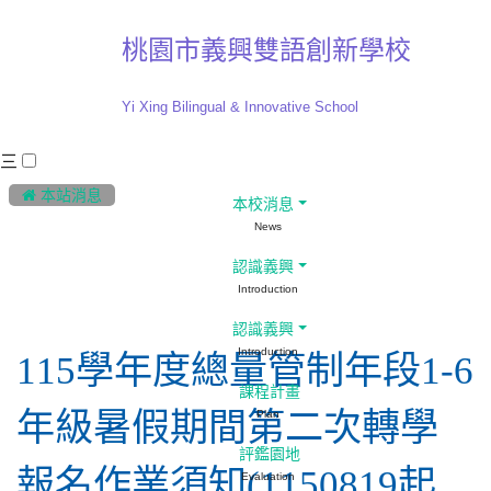
桃園市義興雙語創新學校
Yi Xing Bilingual & Innovative School
三
:::
 本站消息
本校消息
News
行政公告
認識義興
Introduction
認識義興
Introduction
115學年度總量管制年段1-6
課程計畫
年級暑假期間第二次轉學
Plan
評鑑園地
報名作業須知(1150819起
Evaluation