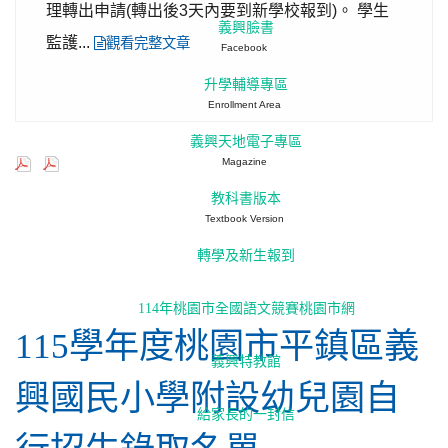
理轉出申請(轉出後3天內要到新學校報到)。 學生
義興臉書
監護...
觀看完整文章
Facebook
升學輔導專區
Enrollment Area
義興天地電子專區
Magazine
教科書版本
Textbook Version
行政公告
轉學及新生報到
114年桃園市全國語文競賽桃園市網
115學年度桃園市平鎮區義
義興特教館
興國民小學附設幼兒園自
給家長的一封信