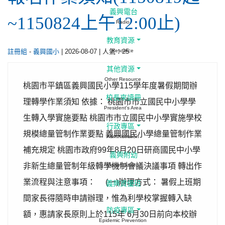
義興電台
~1150824上午12:00止)
Radio
教育資源
-
| 2026-08-07 | 人氣：25
Resource
註冊組
義興國小
其他資源
Other Resource
桃園市平鎮區義興國民小學115學年度暑假期間辦
校長來讀冊
理轉學作業須知 依據： 桃園市市立國民中小學學
President's Area
生轉入學實施要點 桃園市市立國民中小學實施學校
行政專區
規模總量管制作業要點 義興國民小學總量管制作業
Administration
補充規定 桃園市政府99年8月20日研商國民中小學
義興附幼
非新生總量管制年級轉學機制會議決議事項 轉出作
Kinder Garten
業流程與注意事項： (一)辦理方式： 暑假上班期
義興資優班
間家長得隨時申請辦理，惟為利學校掌握轉入缺
防疫專區
額，惠請家長原則上於115年 6月30日前向本校辦
Epidemic Prevention