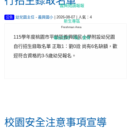
行招生錄取名單
義興閱讀報報
-
| 2026-08-07 | 人氣：4
幼兒園主任
義興國小
公告
新生專區
Freshman Area
115學年度桃園市平鎮區義興國民小學附設幼兒園
曬出您的「萌」寶貝
自行招生錄取名單 正取1：劉0詮 尚有6名缺額，歡
迎符合資格的3-5歲幼兒報名。
行政公告
校園安全注意事項宣導