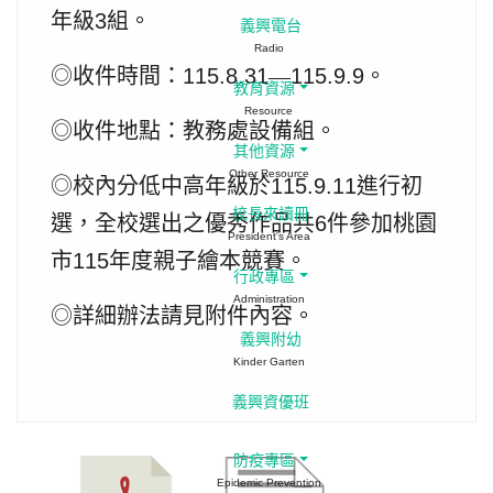
年級
3
組。
義興電台
Radio
◎收件時間：
115.8.31
—
115.9.9
。
教育資源
Resource
◎收件地點：教務處設備組。
其他資源
Other Resource
◎校內分低中高年級於
115.9.11
進行初
校長來讀冊
選，全校選出之優秀作品共
6
件參加桃園
President's Area
市
115
年度親子繪本競賽。
行政專區
Administration
◎詳細辦法請見附件內容。
義興附幼
Kinder Garten
義興資優班
防疫專區
Epidemic Prevention