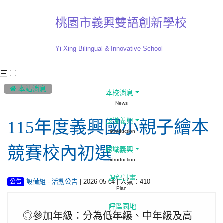
桃園市義興雙語創新學校
Yi Xing Bilingual & Innovative School
三
:::
 本站消息
本校消息
News
認識義興
115年度義興國小親子繪本
Introduction
競賽校內初選
認識義興
Introduction
課程計畫
-
| 2026-05-04 | 人氣：410
設備組
活動公告
公告
Plan
評鑑園地
◎參加年級：分為低年級、中年級及高
Evaluation