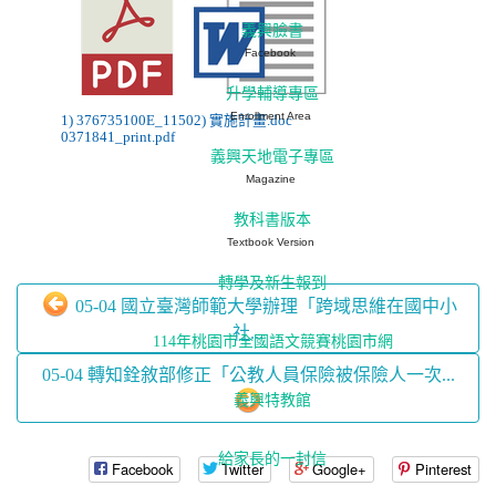
義興臉書
Facebook
升學輔導專區
Enrollment Area
1) 376735100E_1150
2) 實施計畫.doc
0371841_print.pdf
義興天地電子專區
Magazine
教科書版本
Textbook Version
轉學及新生報到
05-04 國立臺灣師範大學辦理「跨域思維在國中小
社...
114年桃園市全國語文競賽桃園市網
05-04 轉知銓敘部修正「公教人員保險被保險人一次...
義興特教館
給家長的一封信
Facebook
Twitter
Google+
Pinterest