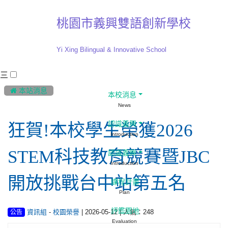
桃園市義興雙語創新學校
Yi Xing Bilingual & Innovative School
三
:::
 本站消息
本校消息
News
認識義興
狂賀!本校學生榮獲2026
Introduction
STEM科技教育競賽暨JBC
認識義興
Introduction
開放挑戰台中站第五名
課程計畫
Plan
評鑑園地
-
| 2026-05-12 | 人氣：248
資訊組
校園榮譽
公告
Evaluation