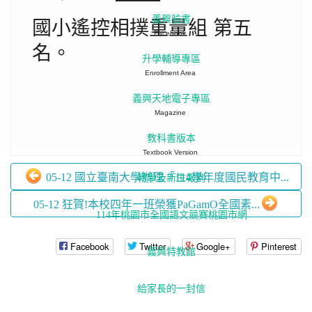
義興臉書
國小遙控相撲重量組 第五
Facebook
名。
升學輔導專區
Enrollment Area
義興天地電子專區
Magazine
教科書版本
Textbook Version
05-12 國立臺南大學辦理「114學年度國民教育中...
轉學及新生報到
05-12 狂賀!本校四年一班榮獲PaGamO全國素...
114年桃園市全國語文競賽桃園市網
Facebook
Twitter
Google+
Pinterest
義興特教館
給家長的一封信