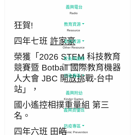
義興電台
Radio
狂賀!
教育資源
Resource
四年七班
許家豪
其他資源
Other Resource
榮獲「2026 STEM 科技教育
校長來讀冊
競賽暨 Botball 國際教育機器
President's Area
行政專區
人大會 JBC 開放挑戰-台中
Administration
站」，
義興附幼
Kinder Garten
國小遙控相撲重量組 第三
義興資優班
名。
防疫專區
四年六班
田皓
Epidemic Prevention