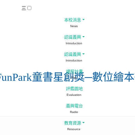
三
本校消息
News
認識義興
Introduction
認識義興
Introduction
課程計畫
FunPark童書星創獎─數位
Plan
評鑑園地
Evaluation
義興電台
Radio
教育資源
Resource