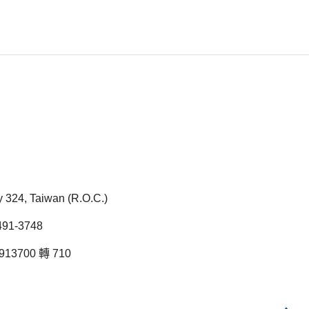
ty 324, Taiwan (R.O.C.)
1-3748
13700 轉 710