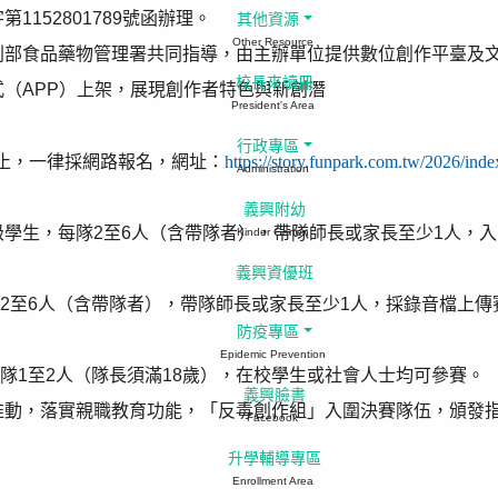
第1152801789號函辦理。
其他資源
Other Resource
利部食品藥物管理署共同指導，由主辦單位提供數位創作平臺及
校長來讀冊
（APP）上架，展現創作者特色與新創潛
President's Area
行政專區
日止，一律採網路報名，網址：
https://story.funpark.com.tw/2026/inde
Administration
義興附幼
年級學生，每隊2至6人（含帶隊者），帶隊師長或家長至少1人
Kinder Garten
義興資優班
每隊2至6人（含帶隊者），帶隊師長或家長至少1人，採錄音檔上
防疫專區
Epidemic Prevention
每隊1至2人（隊長須滿18歲），在校學生或社會人士均可參賽。
義興臉書
推動，落實親職教育功能，「反毒創作組」入圍決賽隊伍，頒發
Facebook
升學輔導專區
Enrollment Area