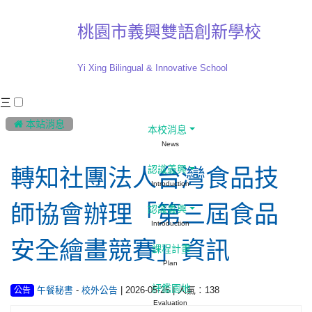
桃園市義興雙語創新學校
Yi Xing Bilingual & Innovative School
三
:::
 本站消息
本校消息
News
認識義興
轉知社團法人台灣食品技
Introduction
師協會辦理「第三屆食品
認識義興
Introduction
安全繪畫競賽」資訊
課程計畫
Plan
評鑑園地
-
| 2026-05-26 | 人氣：138
午餐秘書
校外公告
公告
Evaluation