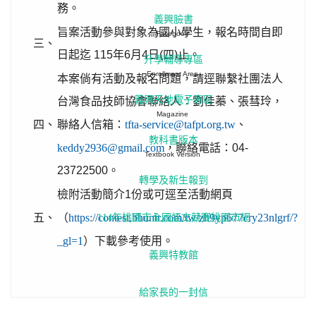
務。
義興臉書
旨案活動參與對象為國小學生，報名時間自即
Facebook
三、
日起迄 115年6月4日(四)止。
升學輔導專區
Enrollment Area
本案倘有活動及報名問題，請逕聯繫社團法人
義興天地電子專區
台灣食品技師協會聯絡人：劉佳蓁、張彗玲，
Magazine
四、
聯絡人信箱：
tfta-service@tafpt.org.tw
、
教科書版本
keddy2936@gmail.com
，聯絡電話：04-
Textbook Version
23722500。
轉學及新生報到
檢附活動簡介1份或可逕至活動網頁
五、
（
https://contest.bhuntr.com/tw/zh9yp677cry23nlgrf/?
114年桃園市全國語文競賽桃園市網
_gl=1
）下載參考使用。
義興特教館
給家長的一封信