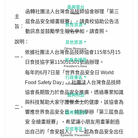
義興電台
函轉社團法人台灣食品技師協會辦理「第三
Radio
主
屆食品安全繪畫競賽」，請貴校協助公告活
教育資源
旨：
動訊息並鼓勵學生報名參加，請查照。
Resource
說明：
其他資源
Other Resource
依據社團法人台灣食品技師協會115年5月15
一、
校長來讀冊
日食技協字第115051501號函辦理。
President's Area
每年的6月7日是「世界食品安全日 World
行政專區
Food Safety Day」，社團法人台灣食品技師
Administration
協會長期致力於食品安全推廣，透過專業知識
義興附幼
與科技幫助大家守護餐桌上的健康，該協會為
Kinder Garten
二、
響應世界食品安全日，特別舉辦「第三屆食品
義興資優班
安 全繪畫競賽」，希望讓小朋友用畫筆創造
防疫專區
出自己的「食安超人」，一起為食品安全出任
Epidemic Prevention