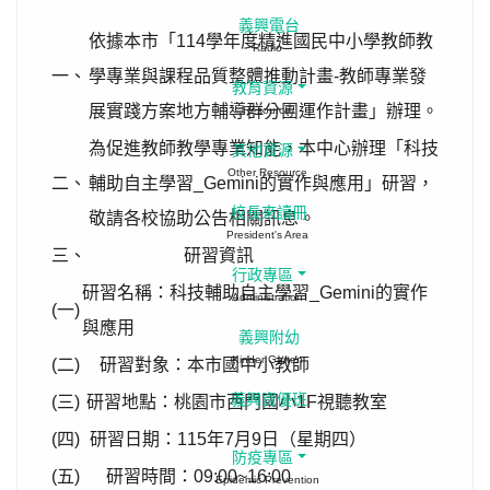
義興電台
依據本市「114學年度精進國民中小學教師教
Radio
一、
學專業與課程品質整體推動計畫-教師專業發
教育資源
展實踐方案地方輔導群分團運作計畫」辦理。
Resource
為促進教師教學專業知能，本中心辦理「科技
其他資源
Other Resource
二、
輔助自主學習_Gemini的實作與應用」研習，
校長來讀冊
敬請各校協助公告相關訊息。
President's Area
三、
研習資訊
行政專區
研習名稱：科技輔助自主學習_Gemini的實作
Administration
(一)
與應用
義興附幼
Kinder Garten
(二)
研習對象：本市國中小教師
義興資優班
(三)
研習地點：桃園市西門國小1F視聽教室
(四)
研習日期：115年7月9日（星期四）
防疫專區
(五)
研習時間：09:00~16:00
Epidemic Prevention