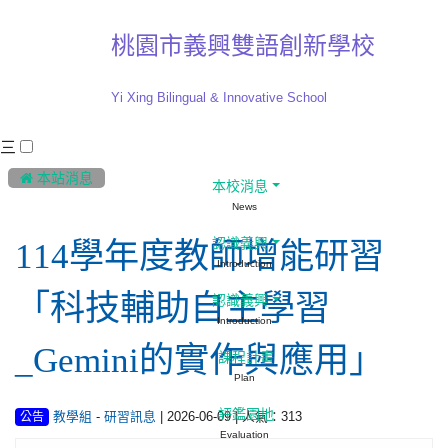
桃園市義興雙語創新學校
Yi Xing Bilingual & Innovative School
三
:::
 本站消息
本校消息
News
認識義興
114學年度教師增能研習
Introduction
「科技輔助自主學習
認識義興
Introduction
_Gemini的實作與應用」
課程計畫
Plan
評鑑園地
-
| 2026-06-09 | 人氣：313
教學組
研習訊息
公告
Evaluation