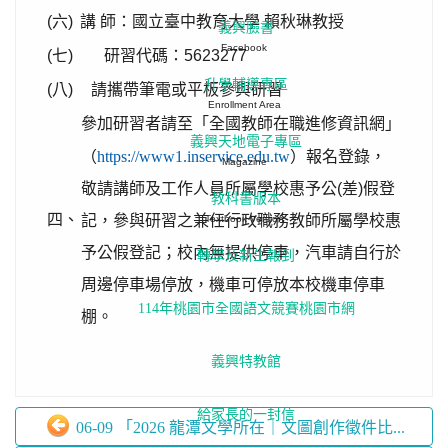
(六)
講 師：國立臺中教育大學 賴秋琳教授
義興臉書
Facebook
(七)
研習代碼：5623277
升學輔導專區
(八)
請攜帶筆電或平板參與研習
Enrollment Area
參加研習者請至「全國教師在職進修資訊網」
義興天地電子專區
（
https://www1.inservice.edu.tw
）報名登錄，
Magazine
敬請講師及工作人員所屬學校惠予公(差)假登
教科書版本
四、
記，參與研習之兼任行政職務教師所屬學校惠
Textbook Version
予公假登記；校內無提供停車，汽車請自行於
轉學及新生報到
周邊停車場停放，機車可停放本校機車停車
114年桃園市全國語文競賽桃園市網
棚。
義興特教館
給家長的一封信
06-09 「2026 龍潭文學所在｜文圖創作徵件比...