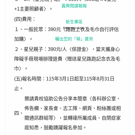
義興閱讀報報
+1主要照顧者〉。
(四)費用：
新生專區
Freshman Area
１、一般民眾：390元〈路跑上衣及毛巾自行評估
加購〉。
曬出您的「萌」寶貝
２、星兒親子：390元/人〈保證金〉，當天攜身心
障礙手冊現場辦理退費〈贈送星兒路跑記念衣及毛
巾〉。
(五)報名時間：115年3月1日起至115年8月31日
止。
懇請貴校協助公告分享本簡章〈各科辦公室、
佈告欄、家長會、志工隊、網頁、粉絲團或相
四、
關通訊群組等〉，並轉達所屬成員、自閉症家
庭知悉，鼓勵踴躍報名參加。