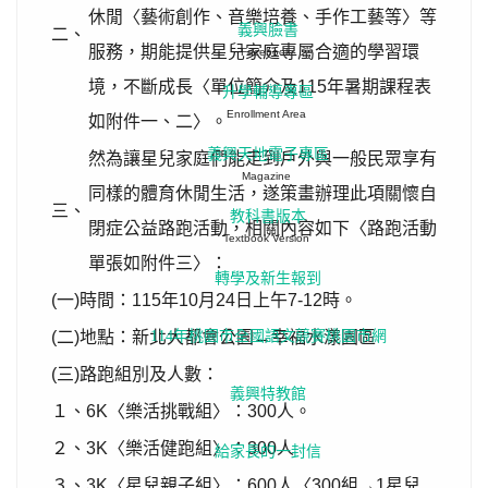
休閒〈藝術創作、音樂培養、手作工藝等〉等
義興臉書
二、
服務，期能提供星兒家庭專屬合適的學習環
Facebook
境，不斷成長〈單位簡介及115年暑期課程表
升學輔導專區
Enrollment Area
如附件一、二〉。
義興天地電子專區
然為讓星兒家庭們能走到戶外與一般民眾享有
Magazine
同樣的體育休閒生活，遂策畫辦理此項關懷自
三、
教科書版本
閉症公益路跑活動，相關內容如下〈路跑活動
Textbook Version
單張如附件三〉：
轉學及新生報到
(一)時間：115年10月24日上午7-12時。
(二)地點：新北大都會公園→幸福水漾園區
114年桃園市全國語文競賽桃園市網
(三)路跑組別及人數：
義興特教館
１、6K〈樂活挑戰組〉：300人。
２、3K〈樂活健跑組〉：300人
給家長的一封信
３、3K〈星兒親子組〉：600人〈300組→1星兒