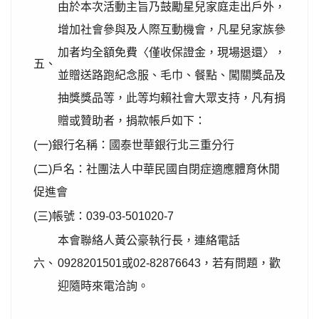
由於本次活動主旨乃鼓勵星兒家庭走出戶外，
增加社會參與及人際互動機會，凡星兒家族參
加者均全額免費〈僅收保證金，現場退還〉，
五、
並贈送路跑紀念服、毛巾、餐點、闖關獎品及
抽獎獎品等，此等均賴社會大眾支持，凡有捐
贈或贊助者，捐款帳戶如下：
(一)銀行名稱：國泰世華銀行北三重分行
(二)戶名：社團法人中華民國自閉症適應體育休閒
促進會
(三)帳號：039-03-501020-7
本會聯絡人黃公豪執行長，連絡電話
六、
0928201501或02-82876643，若有問題，歡
迎隨時來電洽詢。