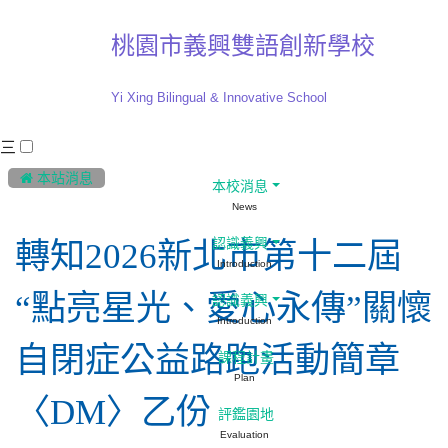
桃園市義興雙語創新學校
Yi Xing Bilingual & Innovative School
三
:::
 本站消息
本校消息
News
認識義興
轉知2026新北市第十二屆
Introduction
“點亮星光、愛心永傳”關懷
認識義興
Introduction
自閉症公益路跑活動簡章
課程計畫
Plan
〈DM〉乙份
評鑑園地
Evaluation