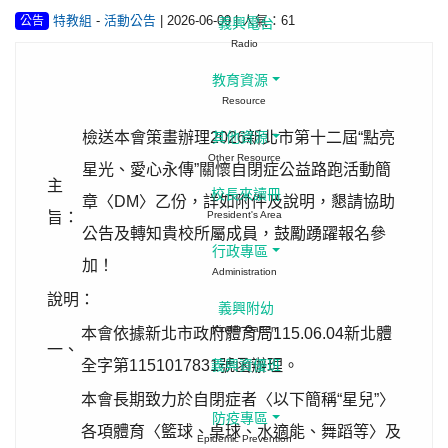
-
| 2026-06-09 | 人氣：61
特教組
活動公告
公告
義興電台
Radio
教育資源
Resource
檢送本會策畫辦理2026新北市第十二屆“點亮
其他資源
Other Resource
星光、愛心永傳”關懷自閉症公益路跑活動簡
主
校長來讀冊
章〈DM〉乙份，詳如附件及說明，懇請協助
旨：
President's Area
公告及轉知貴校所屬成員，鼓勵踴躍報名參
行政專區
加！
Administration
說明：
義興附幼
Kinder Garten
本會依據新北市政府體育局115.06.04新北體
一、
全字第1151017831號函辦理。
義興資優班
本會長期致力於自閉症者〈以下簡稱“星兒”〉
防疫專區
各項體育〈籃球、桌球、水適能、舞蹈等〉及
Epidemic Prevention