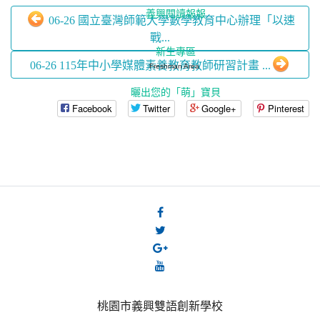
義興閱讀報報
06-26 國立臺灣師範大學數學教育中心辦理「以速
戰...
新生專區
06-26 115年中小學媒體素養教育教師研習計畫 ...
Freshman Area
曬出您的「萌」寶貝
Facebook
Twitter
Google+
Pinterest
桃園市義興雙語創新學校