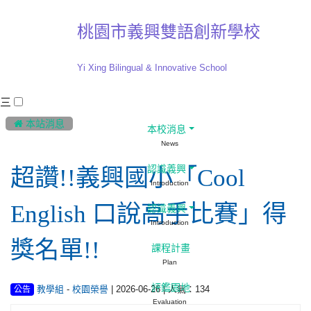
桃園市義興雙語創新學校
Yi Xing Bilingual & Innovative School
三
:::
 本站消息
本校消息
News
認識義興
超讚!!義興國小「Cool
Introduction
English 口說高手比賽」得
認識義興
Introduction
獎名單!!
課程計畫
Plan
評鑑園地
-
| 2026-06-26 | 人氣：134
教學組
校園榮譽
公告
Evaluation