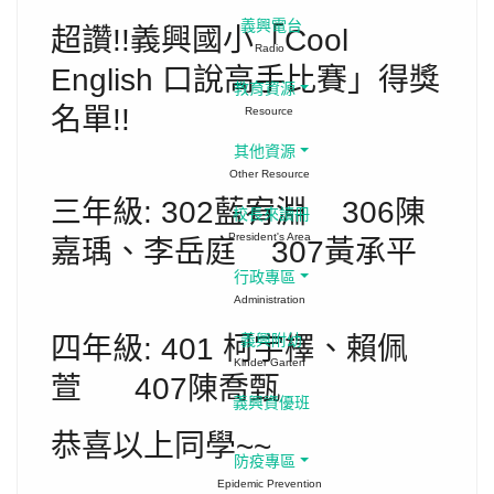
義興電台
超讚!!義興國小「Cool
Radio
English 口說高手比賽」得獎
教育資源
名單!!
Resource
其他資源
Other Resource
三年級: 302藍宥淵 306陳
校長來讀冊
President's Area
嘉瑀、李岳庭 307黃承平
行政專區
Administration
四年級: 401 柯宇檡、賴佩
義興附幼
Kinder Garten
萱 407陳喬甄
義興資優班
恭喜以上同學~~
防疫專區
Epidemic Prevention