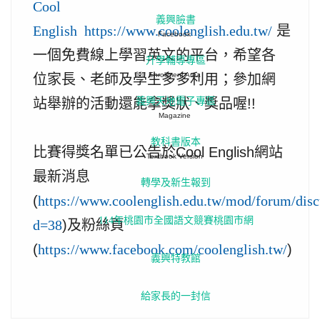
Cool
義興臉書
是
English
https://www.coolenglish.edu.tw/
Facebook
一個免費線上學習英文的平台，希望各
升學輔導專區
Enrollment Area
位家長、老師及學生多多利用；參加網
站舉辦的活動還能拿獎狀、獎品喔!!
義興天地電子專區
Magazine
教科書版本
比賽得獎名單已公告於Cool English網站
Textbook Version
最新消息
轉學及新生報到
(
https://www.coolenglish.edu.tw/mod/forum/disc
114年桃園市全國語文競賽桃園市網
)及粉絲頁
d=38
(
)
https://www.facebook.com/coolenglish.tw/
義興特教館
給家長的一封信