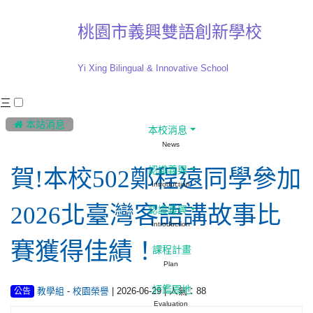
桃園市義興雙語創新學校
Yi Xing Bilingual & Innovative School
三
:::
 本站消息
本校消息
News
認識義興
賀!本校502鄭程遠同學參加
Introduction
2026北臺灣客語講故事比
認識義興
Introduction
賽獲得佳績！
課程計畫
Plan
評鑑園地
-
| 2026-06-29 | 人氣：88
教學組
校園榮譽
公告
Evaluation