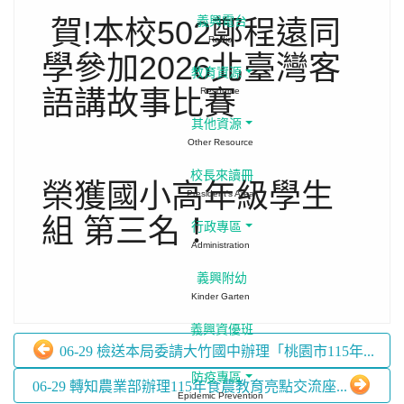
賀!本校502鄭程遠同
義興電台
Radio
學參加2026北臺灣客
教育資源
語講故事比賽
Resource
其他資源
Other Resource
校長來讀冊
榮獲國小高年級學生
President's Area
組 第三名！
行政專區
Administration
義興附幼
Kinder Garten
義興資優班
06-29 檢送本局委請大竹國中辦理「桃園市115年...
防疫專區
06-29 轉知農業部辦理115年食農教育亮點交流座...
Epidemic Prevention