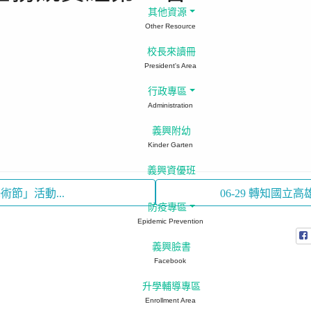
其他資源
Other Resource
校長來讀冊
President's Area
行政專區
Administration
義興附幼
Kinder Garten
義興資優班
藝術節」活動...
06-29 轉知國立高
防疫專區
Epidemic Prevention
義興臉書
Facebook
升學輔導專區
Enrollment Area