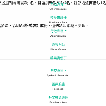
類巡迴輔導班實缺1名、雙語創新教師缺2名、餘額增派商借缺1
其他資源
Other Resource
校長來讀冊
President's Area
迄發還，影印
A4
格式
裝訂成冊，僅送影印本概不受理。
行政專區
Administration
義興附幼
Kinder Garten
義興資優班
防疫專區
Epidemic Prevention
義興臉書
Facebook
升學輔導專區
Enrollment Area