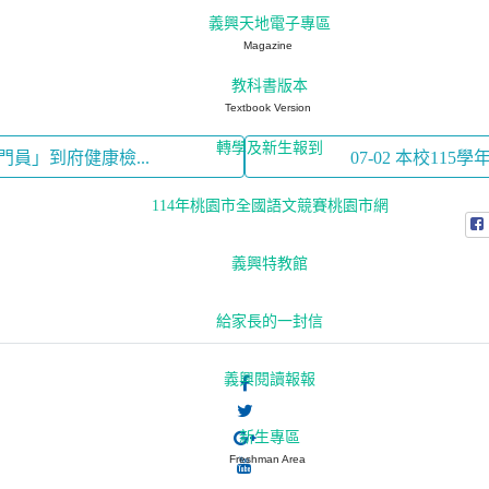
義興天地電子專區
Magazine
教科書版本
Textbook Version
轉學及新生報到
守門員」到府健康檢...
07-02 本校115
114年桃園市全國語文競賽桃園市網
義興特教館
給家長的一封信
義興閱讀報報
新生專區
Freshman Area