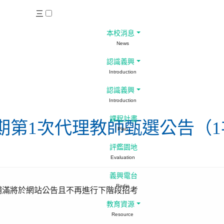
三
本校消息
News
認識義興
Introduction
認識義興
Introduction
課程計畫
學期第1次代理教師甄選公告（
Plan
評鑑園地
Evaluation
義興電台
Radio
補滿將於網站公告且不再進行下階段招考
教育資源
Resource