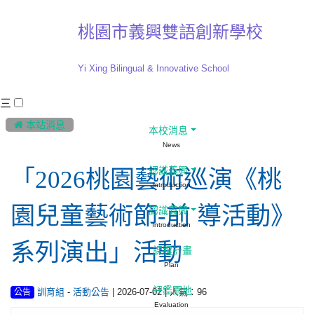
桃園市義興雙語創新學校
Yi Xing Bilingual & Innovative School
三
:::
 本站消息
本校消息
News
認識義興
「2026桃園藝術巡演《桃
Introduction
園兒童藝術節-前 導活動》
認識義興
Introduction
系列演出」活動
課程計畫
Plan
評鑑園地
-
| 2026-07-02 | 人氣：96
訓育組
活動公告
公告
Evaluation