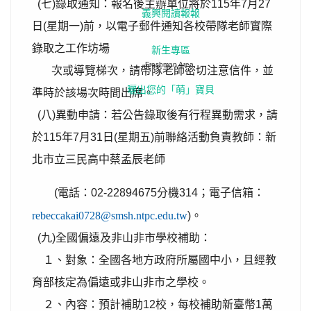
(七)錄取通知：報名後主辦單位將於115年7月27
義興閱讀報報
日(星期一)前，以電子郵件通知各校帶隊老師實際
錄取之工作坊場
新生專區
Freshman Area
次或導覽梯次，請帶隊老師密切注意信件，並
曬出您的「萌」寶貝
準時於該場次時間出席。
(八)異動申請：若公告錄取後有行程異動需求，請
於115年7月31日(星期五)前聯絡活動負責教師：新
北市立三民高中蔡孟辰老師
(電話：02-22894675分機314；電子信箱：
rebeccakai0728@smsh.ntpc.edu.tw
)。
(九)全國偏遠及非山非市學校補助：
１、對象：全國各地方政府所屬國中小，且經教
育部核定為偏遠或非山非市之學校。
２、內容：預計補助12校，每校補助新臺幣1萬