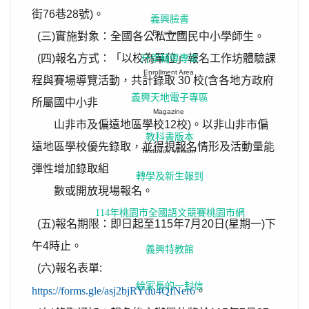
街76巷28號)。
義興臉書
Facebook
(三)實施對象：全國各公私立國民中小學師生。
(四)報名方式：「以校為單位」報名工作坊體驗課
升學輔導專區
Enrollment Area
程與賽場導覽活動，共計錄取 30 校(含各地方政府
義興天地電子專區
所屬國中小非
Magazine
山非市及偏遠地區學校12校)。以非山非市偏
教科書版本
遠地區學校優先錄取，並得視報名情形及活動量能
Textbook Version
彈性增加錄取組
轉學及新生報到
數或開放現場報名。
114年桃園市全國語文競賽桃園市網
(五)報名期限：即日起至115年7月20日(星期一)下
午4時止。
義興特教館
(六)報名表單:
給家長的一封信
https://forms.gle/asj2bjRYdu4QfNer6
。