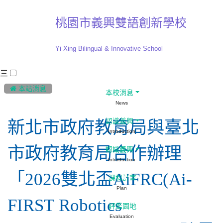
桃園市義興雙語創新學校
Yi Xing Bilingual & Innovative School
三
:::
 本站消息
本校消息
News
認識義興
新北市政府教育局與臺北
Introduction
市政府教育局合作辦理
認識義興
Introduction
「2026雙北盃AiFRC(Ai-
課程計畫
Plan
FIRST Robotics
評鑑園地
Evaluation