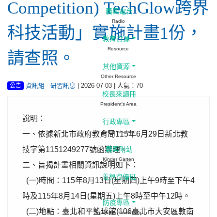
Competition) TechGlow跨界
義興電台
Radio
科技活動」實施計畫1份，
教育資源
Resource
請查照。
其他資源
Other Resource
-
| 2026-07-03 | 人氣：70
資訊組
研習訊息
公告
校長來讀冊
President's Area
說明：
行政專區
Administration
一、依據新北市政府教育局115年6月29日新北教
技字第1151249277號函辦理。
義興附幼
Kinder Garten
二、旨揭計畫相關資訊說明如下：
義興資優班
(一)時間：115年8月13日(星期四)上午9時至下午4
時及115年8月14日(星期五)上午8時至中午12時。
防疫專區
(二)地點：臺北和平籃球館(106臺北市大安區敦南
Epidemic Prevention