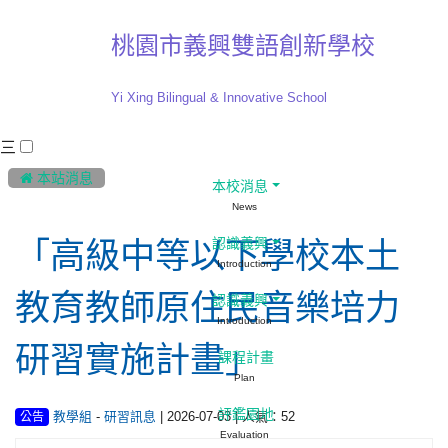
桃園市義興雙語創新學校
Yi Xing Bilingual & Innovative School
三
:::
 本站消息
本校消息
News
認識義興
「高級中等以下學校本土
Introduction
教育教師原住民音樂培力
認識義興
Introduction
研習實施計畫」
課程計畫
Plan
評鑑園地
-
| 2026-07-03 | 人氣：52
教學組
研習訊息
公告
Evaluation