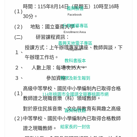
時間：115年8月14日（星期五）10時至16時
義興臉書
(１)
Facebook
30分。
升學輔導專區
(２)
地點：國立臺南大學。
Enrollment Area
(二)
研習課程資訊：
義興天地電子專區
授課方式：上午辦理專家講座、教師與談，下
Magazine
１、
午辦理工作坊。
教科書版本
２、
人數上限：每場次35人。
Textbook Version
３、
參加資格：
轉學及新生報到
高級中等學校、國民中小學編制內已取得合格
(１)
114年桃園市全國語文競賽桃園市網
教師證之現職音樂（科）領域教師。
對於原住民族音樂、文化與教育有興趣之高級
義興特教館
(２)
中等學校、國民中小學編制內已取得合格教師
給家長的一封信
證之現職教師。