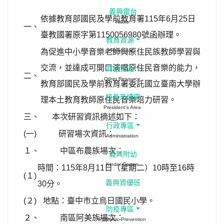
義興電台
依據教育部國民及學前教育署115年6月25日
Radio
一、
臺教國署原字第1150056980號函辦理。
教育資源
為促進中小學音樂老師與原住民族教師學習與
Resource
交流，並達成可開口演唱原住民音樂的能力，
其他資源
二、
Other Resource
教育部國民及學前教育署委託國立臺南大學辦
校長來讀冊
理本土教育教師原住民音樂培力研習。
President's Area
三、
本次研習資訊摘述如下：
行政專區
(一)
研習場次資訊：
Administration
１、
中區布農族場次：
義興附幼
Kinder Garten
時間：115年8月11日（星期二）10時至16時
(１)
義興資優班
30分。
(２)
地點：臺中市立烏日國民小學。
防疫專區
２、
南區阿美族場次：
Epidemic Prevention