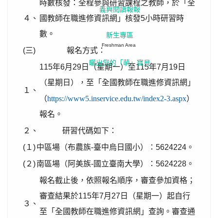
時數核發：全程參與研習課程之教師，於「全
義興閱讀報報
４、
國教師在職進修資訊網」核發5小時研習時
數。
新生專區
Freshman Area
(三)
報名方式：
曬出您的「萌」寶貝
115年6月29日（星期一）至115年7月19日
（星期日），至「全國教師在職進修資訊網」
１、
（
https://www5.inservice.edu.tw/index2-3.aspx
）
報名。
２、
研習代碼如下：
(１)
中區場（布農族-臺中烏日國小）：5624224。
(２)
南區場（阿美族-國立臺南大學）：5624228。
報名截止後，依照報名順序，審查參加資格；
審查結果於115年7月27日（星期一）起自行
３、
至「全國教師在職進修資訊網」查詢。審查通