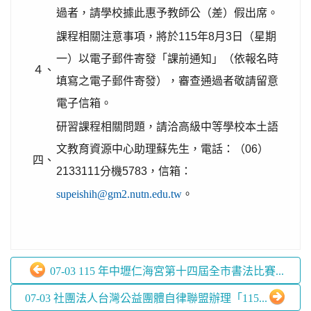
過者，請學校據此惠予教師公（差）假出席。
課程相關注意事項，將於115年8月3日（星期
一）以電子郵件寄發「課前通知」（依報名時
４、
填寫之電子郵件寄發），審查通過者敬請留意
電子信箱。
研習課程相關問題，請洽高級中等學校本土語
文教育資源中心助理蘇先生，電話：（06）
四、
2133111分機5783，信箱：
supeishih@gm2.nutn.edu.tw
。
07-03 115 年中壢仁海宮第十四屆全市書法比賽...
07-03 社團法人台灣公益團體自律聯盟辦理「115...