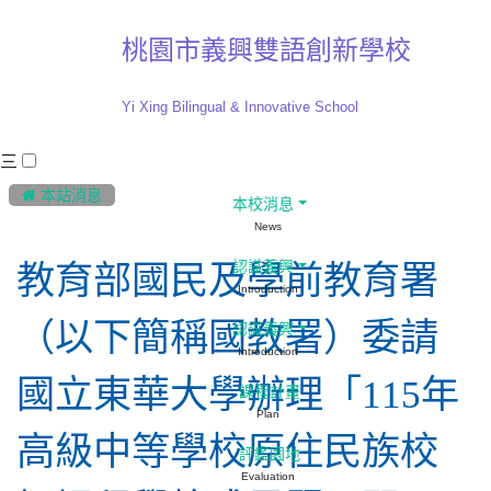
桃園市義興雙語創新學校
Yi Xing Bilingual & Innovative School
三
:::
 本站消息
本校消息
News
認識義興
教育部國民及學前教育署
Introduction
（以下簡稱國教署）委請
認識義興
Introduction
國立東華大學辦理「115年
課程計畫
Plan
高級中等學校原住民族校
評鑑園地
Evaluation