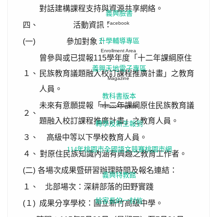
對話建構課程支持與資源共享網絡。
義興臉書
Facebook
四、
活動資訊：
(一)
參加對象：
升學輔導專區
Enrollment Area
曾參與或已提報115學年度「十二年課綱原住
義興天地電子專區
１、
民族教育議題融入校訂課程推廣計畫」之教育
Magazine
人員。
教科書版本
未來有意願提報「十二年課綱原住民族教育議
Textbook Version
２、
題融入校訂課程推廣計畫」之教育人員。
轉學及新生報到
３、
高級中等以下學校教育人員。
114年桃園市全國語文競賽桃園市網
４、
對原住民族知識內涵有興趣之教育工作者。
(二)
各場次成果暨研習辦理時間及報名連結：
義興特教館
１、
北部場次：深耕部落的田野實踐
給家長的一封信
(１)
成果分享學校：國立新竹高級中學。