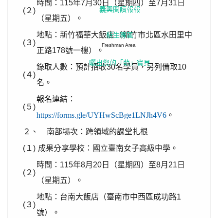
時間：115年7月30日（星期四）至7月31日
義興閱讀報報
(２)
（星期五）。
地點：新竹福華大飯店（新竹市北區水田里中
新生專區
(３)
Freshman Area
正路178號一樓）。
曬出您的「萌」寶貝
錄取人數：預計招收30名學員，另列備取10
(４)
名。
報名連結：
(５)
https://forms.gle/UYHwScBge1LNJh4V6
。
２、
南部場次：跨領域的課堂扎根
(１)
成果分享學校：國立臺南女子高級中學。
時間：115年8月20日（星期四）至8月21日
(２)
（星期五）。
地點：台南大飯店（臺南市中西區成功路1
(３)
號）。