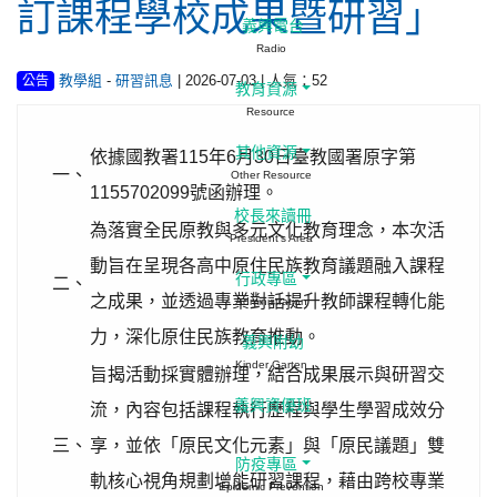
訂課程學校成果暨研習」
義興電台
Radio
-
| 2026-07-03 | 人氣：52
教學組
研習訊息
公告
教育資源
Resource
其他資源
依據國教署115年6月30日臺教國署原字第
一、
Other Resource
1155702099號函辦理。
校長來讀冊
為落實全民原教與多元文化教育理念，本次活
President's Area
動旨在呈現各高中原住民族教育議題融入課程
行政專區
二、
之成果，並透過專業對話提升教師課程轉化能
Administration
力，深化原住民族教育推動。
義興附幼
Kinder Garten
旨揭活動採實體辦理，結合成果展示與研習交
義興資優班
流，內容包括課程執行歷程與學生學習成效分
三、
享，並依「原民文化元素」與「原民議題」雙
防疫專區
軌核心視角規劃增能研習課程，藉由跨校專業
Epidemic Prevention