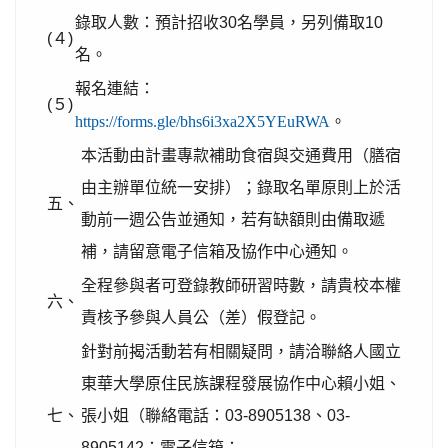
錄取人數：預計招收30名學員，另列備取10
(４)
名。
報名連結：
(５)
https://forms.gle/bhs6i3xa2X5YEuRWA
。
本活動由計畫專款補助食宿與交通費用（膳宿
由主辦單位統一安排）；錄取名單原則上於活
五、
動前一週公告並通知，若有缺額則由備取遞
補，請留意電子信箱及協作中心通知。
全程參與者可登錄教師研習時數，請貴校本權
六、
責核予參與人員公（差）假登記。
針對前揭活動若有相關疑問，請洽聯絡人國立
東華大學原住民族課程發展協作中心賴小姐、
七、
張小姐（聯絡電話：03-8905138、03-
8905142；電子信箱：