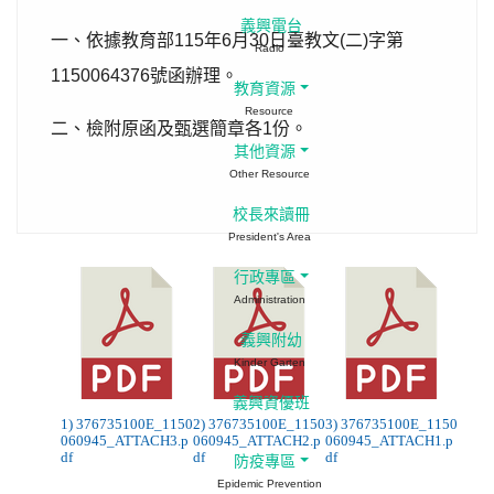
義興電台
一、依據教育部
115
年
6
月
30
日臺教文
(
二
)
字第
Radio
1150064376
號函辦理。
教育資源
Resource
二、檢附原函及甄選簡章各
1
份。
其他資源
Other Resource
校長來讀冊
President's Area
行政專區
Administration
義興附幼
Kinder Garten
義興資優班
1) 376735100E_1150
2) 376735100E_1150
3) 376735100E_1150
060945_ATTACH3.p
060945_ATTACH2.p
060945_ATTACH1.p
df
df
df
防疫專區
Epidemic Prevention