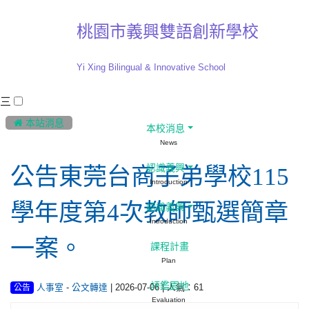
桃園市義興雙語創新學校
Yi Xing Bilingual & Innovative School
三
:::
 本站消息
本校消息
News
認識義興
公告東莞台商子弟學校115
Introduction
學年度第4次教師甄選簡章
認識義興
Introduction
一案。
課程計畫
Plan
評鑑園地
-
| 2026-07-06 | 人氣：61
人事室
公文轉達
公告
Evaluation