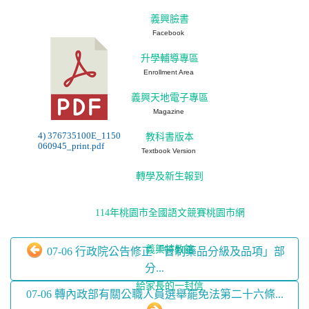
義興臉書
Facebook
升學輔導專區
Enrollment Area
義興天地電子專區
Magazine
4) 376735100E_1150
教科書版本
060945_print.pdf
Textbook Version
轉學及新生報到
114年桃園市全國語文競賽桃園市網
義興特教館
07-06 行政院公告修正「管制藥品分級及品項」部
分...
給家長的一封信
07-06 轉內政部有關公職人員選舉罷免法第二十六條...