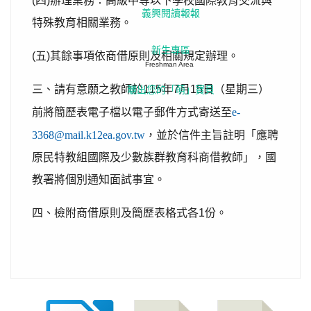
(
四
)
辦理業務：高級中等以下學校國際教育交流與
義興閱讀報報
特殊教育相關業務。
新生專區
(
五
)
其餘事項依商借原則及相關規定辦理。
Freshman Area
三、請有意願之教師於
115
年
7
月
15
日（星期三）
曬出您的「萌」寶貝
前將簡歷表電子檔以電子郵件方式寄送至
e-
3368@mail.k12ea.gov.tw
，並於信件主旨註明「應聘
原民特教組國際及少數族群教育科商借教師」，國
教署將個別通知面試事宜。
四、檢附商借原則及簡歷表格式各
1
份。