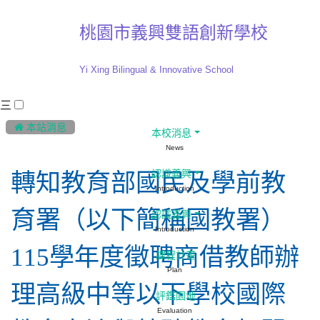
桃園市義興雙語創新學校
Yi Xing Bilingual & Innovative School
三
:::
 本站消息
本校消息
News
認識義興
轉知教育部國民及學前教
Introduction
育署（以下簡稱國教署）
認識義興
Introduction
115學年度徵聘商借教師辦
課程計畫
Plan
理高級中等以下學校國際
評鑑園地
Evaluation