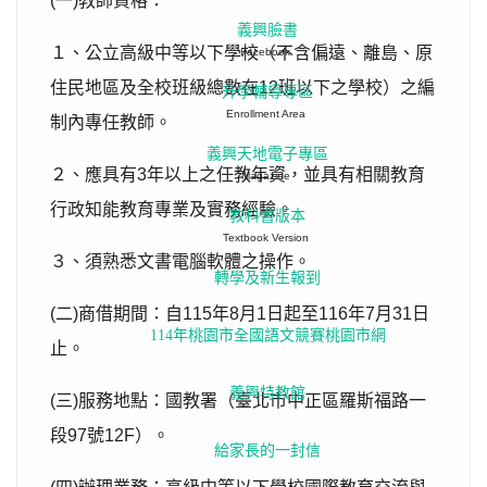
(
一
)
教師資格：
義興臉書
１、公立高級中等以下學校（不含偏遠、離島、原
Facebook
住民地區及全校班級總數在
12
班以下之學校）之編
升學輔導專區
Enrollment Area
制內專任教師。
義興天地電子專區
２、應具有
3
年以上之任教年資，並具有相關教育
Magazine
行政知能教育專業及實務經驗。
教科書版本
Textbook Version
３、須熟悉文書電腦軟體之操作。
轉學及新生報到
(
二
)
商借期間：自
115
年
8
月
1
日起至
116
年
7
月
31
日
114年桃園市全國語文競賽桃園市網
止。
義興特教館
(
三
)
服務地點：國教署（臺北市中正區羅斯福路一
段
97
號
12F
）。
給家長的一封信