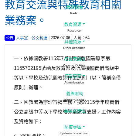
教育交流與特殊教育相關
義興電台
Radio
業務案。
教育資源
Resource
-
| 2026-07-06 | 人氣：64
人事室
公文轉達
公告
其他資源
Other Resource
一、依據國教署
115
年
7
月
2
日臺教國署原字第
校長來讀冊
President's Area
1155702195
號函及教育部及所屬機關商借高級中
行政專區
等以下學校及幼兒園教師作業原則（以下簡稱商借
Administration
原則）辦理。
義興附幼
Kinder Garten
二、國教署為辦理旨揭業務，擬於
115
學年度商借
義興資優班
公立高級中等以下學校教師至該署支援，工作內容
及資格如下：
防疫專區
Epidemic Prevention