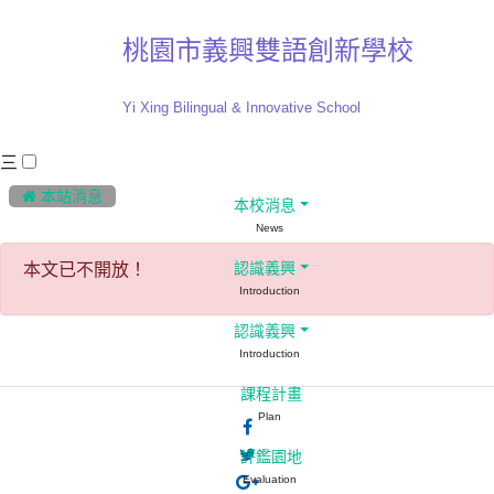
桃園市義興雙語創新學校
Yi Xing Bilingual & Innovative School
三
:::
 本站消息
本校消息
News
本文已不開放！
認識義興
Introduction
認識義興
Introduction
課程計畫
Plan
評鑑園地
Evaluation