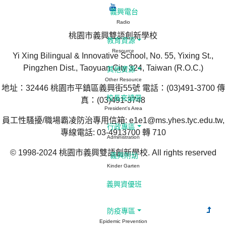
義興電台
Radio
桃園市義興雙語創新學校
教育資源
Resource
Yi Xing Bilingual & Innovative School, No. 55, Yixing St.,
Pingzhen Dist., Taoyuan City 324, Taiwan (R.O.C.)
其他資源
Other Resource
地址：32446 桃園市平鎮區義興街55號 電話：(03)491-3700 傳
校長來讀冊
真：(03)491-3748
President's Area
員工性騷擾/職場霸凌防治專用信箱: e1e1@ms.yhes.tyc.edu.tw,
行政專區
專線電話: 03-4913700 轉 710
Administration
© 1998-2024 桃園市義興雙語創新學校. All rights reserved
義興附幼
Kinder Garten
義興資優班
防疫專區
Epidemic Prevention