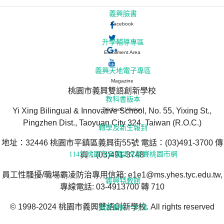
義興臉書
Facebook
升學輔導專區
Enrollment Area
義興天地電子專區
Magazine
桃園市義興雙語創新學校
教科書版本
Textbook Version
Yi Xing Bilingual & Innovative School, No. 55, Yixing St.,
Pingzhen Dist., Taoyuan City 324, Taiwan (R.O.C.)
轉學及新生報到
地址：32446 桃園市平鎮區義興街55號 電話：(03)491-3700 傳
114年桃園市全國語文競賽桃園市網
真：(03)491-3748
員工性騷擾/職場霸凌防治專用信箱: e1e1@ms.yhes.tyc.edu.tw,
義興特教館
專線電話: 03-4913700 轉 710
© 1998-2024 桃園市義興雙語創新學校. All rights reserved
給家長的一封信