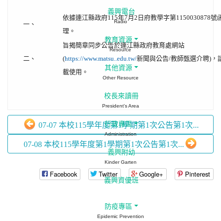
義興電台
依據連江縣政府115年7月2日府教學字第1150030878號
Radio
一、
理。
教育資源
旨揭簡章同步公告於連江縣政府教育處網站
Resource
二、
(
新聞與公告/教師甄選介聘)，
https://www.matsu..edu.tw/
其他資源
載使用。
Other Resource
校長來讀冊
President's Area
行政專區
07-07 本校115學年度第1學期第1次公告第1次...
Administration
07-08 本校115學年度第1學期第1次公告第1次...
義興附幼
Kinder Garten
Facebook
Twitter
Google+
Pinterest
義興資優班
防疫專區
Epidemic Prevention