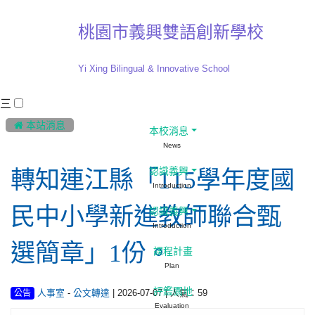
桃園市義興雙語創新學校
Yi Xing Bilingual & Innovative School
三
:::
 本站消息
本校消息
News
認識義興
轉知連江縣「115學年度國
Introduction
民中小學新進教師聯合甄
認識義興
Introduction
選簡章」1份。
課程計畫
Plan
評鑑園地
-
| 2026-07-07 | 人氣：59
人事室
公文轉達
公告
Evaluation