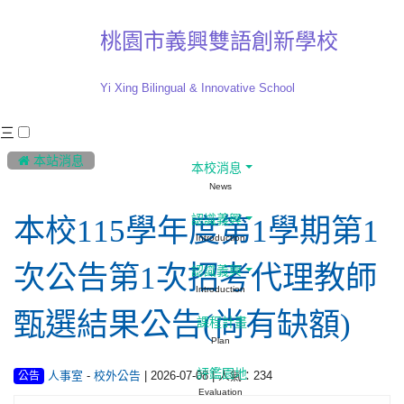
桃園市義興雙語創新學校
Yi Xing Bilingual & Innovative School
三
:::
 本站消息
本校消息
News
認識義興
本校115學年度第1學期第1
Introduction
次公告第1次招考代理教師
認識義興
Introduction
甄選結果公告(尚有缺額)
課程計畫
Plan
評鑑園地
-
| 2026-07-08 | 人氣：234
人事室
校外公告
公告
Evaluation