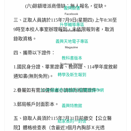
(六)餘額增派商借缺：無人報名，從缺。
義興臉書
Facebook
三、正取人員請於115年7月9日(星期四) 上午8:30至
升學輔導專區
9時至本校人事室辦理報到，未依限報到者，取消
Enrollment Area
錄取資格。
義興天地電子專區
Magazine
四、攜帶以下證件：
教科書版本
Textbook Version
1.國民身分證、畢業證書、教師證、114學年度敘薪
轉學及新生報到
通知書(無則免附)。
2.眷屬如有需加健保者亦請檢附相關證件。
114年桃園市全國語文競賽桃園市網
3.郵局帳戶封面影本。
義興特教館
五、錄取人員須於115年7月31日前繳交【公立醫
給家長的一封信
院】體格檢查表（含最近3個月內胸部Ｘ光透