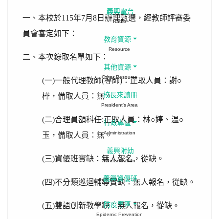
義興電台
一、本校於115年7月8日辦理甄選，經教師評審委
Radio
員會審定如下：
教育資源
Resource
二、本次錄取名單如下：
其他資源
Other Resource
(一)一般代理教師(導師)：正取人員：謝○
校長來讀冊
樺，備取人員：無。
President's Area
(二)合理員額科任:正取人員：林○婷、温○
行政專區
Administration
玉，備取人員：無。
義興附幼
(三)資優班實缺：無人報名，從缺。
Kinder Garten
義興資優班
(四)不分類巡迴輔導實缺：無人報名，從缺。
防疫專區
(五)雙語創新教學缺：無人報名，從缺。
Epidemic Prevention