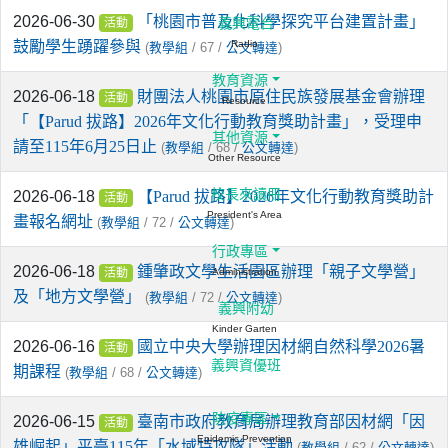
2026-06-30
「桃園市普及化科學探究平台建置計畫」
義興電台
活動
鼓勵學生踴躍參與
Radio
(
/ 67 /
)
教學組
公文轉達
教育資源
2026-06-18
財團法人桃園市原住民族發展基金會辦理
活動
Resource
「【Parud 拔路】2026年文化行動教育獎助計畫」，受理申
其他資源
請至115年6月25日止
(
/ 68 /
)
教學組
公文轉達
Other Resource
校長來讀冊
2026-06-18
【Parud 拔路】2026年文化行動教育獎助計
活動
President's Area
畫報名網址
(
/ 72 /
)
教學組
公文轉達
行政專區
2026-06-18
鍾肇政文學生活園區辦理「親子文學營」
Administration
活動
及「地方文學營」
(
/ 72 /
)
教學組
公文轉達
義興附幼
Kinder Garten
2026-06-16
國立中央大學辦理因材網自然科學2026暑
活動
義興資優班
期課程
(
/ 68 /
)
教學組
公文轉達
防疫專區
2026-06-15
臺南市政府教育局辦理教育部因材網「因
活動
Epidemic Prevention
雄崛起」平臺115年「水域特攻隊」活動
(
/ 62 /
)
教學組
公文轉達