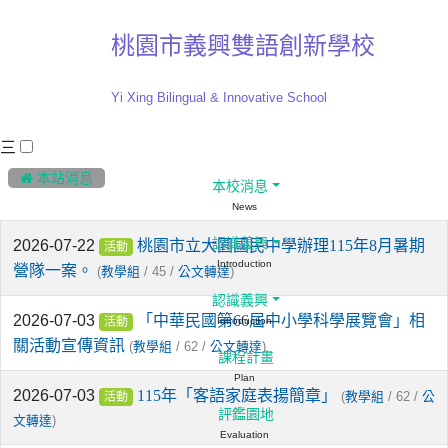
桃園市義興雙語創新學校
Yi Xing Bilingual & Innovative School
三
:::
 本站消息
本校消息
News
認識義興
2026-07-22
桃園市立大園國民中學辦理115年8月暑期
活動
Introduction
營隊一案。
(
/ 45 /
)
教學組
公文轉達
認識義興
2026-07-03
「中華民國第66屆中小學科學展覽會」相
Introduction
活動
關活動宣傳資訊
(
/ 62 /
)
教學組
公文轉達
課程計畫
Plan
2026-07-03
115年「客語家庭表揚簡章」
(
/ 62 /
教學組
公
活動
評鑑園地
)
文轉達
Evaluation