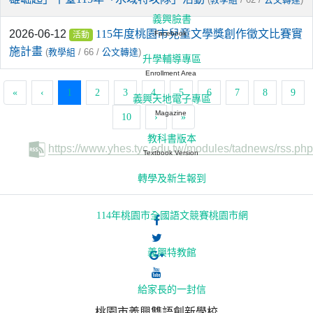
義興臉書
2026-06-12
115年度桃園市兒童文學獎創作徵文比賽實
Facebook
活動
施計畫
(
/ 66 /
)
教學組
公文轉達
升學輔導專區
Enrollment Area
(current)
«
‹
1
2
3
4
5
6
7
8
9
義興天地電子專區
Magazine
10
›
»
教科書版本
https://www.yhes.tyc.edu.tw/modules/tadnews/rss.php
Textbook Version
轉學及新生報到
114年桃園市全國語文競賽桃園市網
義興特教館
給家長的一封信
桃園市義興雙語創新學校