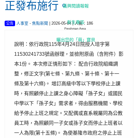
正發布施行。
義興閱讀報報
新生專區
-
| 2026-05-04 | 人氣：186
人事室
焦點新聞
公告
Freshman Area
曬出您的「萌」寶貝
說明：依行政院115年4月24日院授人培字第
11530241733號函辦理，並檢附原函（含附件）影
本1份。 本次修正情形如下： 配合行政院組織調
整，修正文字(第七條、第九條、第十條、第十一
條及第十六條)。 增訂高級中等以下學校停止上課
時，有照顧停止上課之身心障礙「孫子女」或國民
中學以下「孫子女」需求者，得由服務機關、學校
給予停止上班之規定。又配偶或直系親屬同為公教
員工時，為照顧同一子女或孫子女而停止上班者以
一人為限(第十五條)。 為使基隆市政府之停止上班