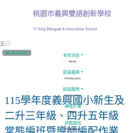
桃園市義興雙語創新學校
Yi Xing Bilingual & Innovative School
三
:::
 本站消息
本校消息
News
行政公告
認識義興
Introduction
認識義興
Introduction
115學年度義興國小新生及
課程計畫
二升三年級、四升五年級
Plan
評鑑園地
常態編班暨導師編配作業
Evaluation