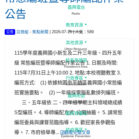
義興電台
公告
Radio
教育資源
-
| 2026-07-15 | 人氣：589
Resource
註冊組
焦點新聞
公告
其他資源
Other Resource
115學年度義興國小新生及二升三年級、四升五年
校長來讀冊
級 常態編班暨導師編配作業公告 1. 日期及時間:
President's Area
115年7月31日上午10:00 2. 地點:本校視聽教室 3.
行政專區
編班方式: (1) 依據桃園市平鎮區義興國小常態編
Administration
班實施要點。 (2) 一年級採電腦亂數排列編班。
義興附幼
三、五年級依 二、四年級學期主科領域總成績
Kinder Garten
S型編班。 4. 導師編配方式: 公開抽籤。 5. 請常態
義興資優班
編班委員與課督蒞臨指導。 6. 歡迎家長參觀指
防疫專區
導。 7. 市府檢舉專...
觀看完整文章
Epidemic Prevention