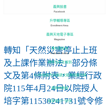
義興臉書
Facebook
升學輔導專區
Enrollment Area
行政公告
義興天地電子專區
Magazine
轉知「天然災害停止上班
教科書版本
Textbook Version
及上課作業辦法」部分條
轉學及新生報到
文及第4條附表，業經行政
114年桃園市全國語文競賽桃園市網
院115年4月24日以院授人
義興特教館
培字第11530241731號令修
給家長的一封信