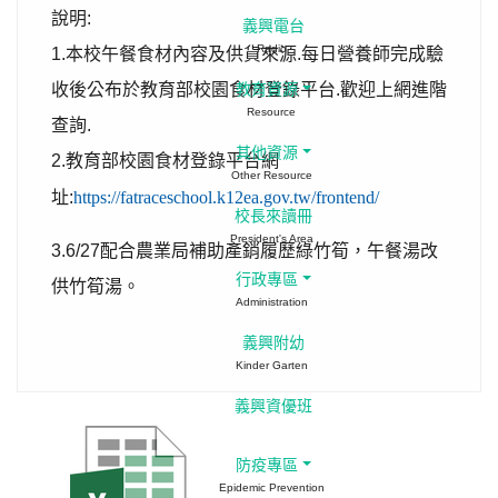
說明:
義興電台
Radio
1.本校午餐食材內容及供貨來源.每日營養師完成驗
收後公布於教育部校園食材登錄平台.歡迎上網進階
教育資源
Resource
查詢.
其他資源
2.教育部校園食材登錄平台網
Other Resource
址:
https://fatraceschool.k12ea.gov.tw/frontend/
校長來讀冊
President's Area
3.6/27配合農業局補助產銷履歷綠竹筍，午餐湯改
行政專區
供竹筍湯。
Administration
義興附幼
Kinder Garten
義興資優班
防疫專區
Epidemic Prevention