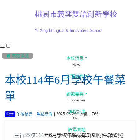
桃園市義興雙語創新學校
Yi Xing Bilingual & Innovative School
三
:::
 本站消息
本校消息
News
認識義興
本校114年6月學校午餐菜
Introduction
單
認識義興
Introduction
課程計畫
-
| 2025-05-29 | 人氣：766
午餐秘書
焦點新聞
公告
Plan
評鑑園地
主旨:
本校114
年6月學校午餐菜單詳如附件.請查照
Evaluation