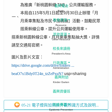
為推廣「新桃園幹線 TAB」公共運輸服務，
義興電台
Radio
本局自115年5月1日起至9月30日止辦理「月
一、
教育資源
月乘車集點及市民卡加碼抽」活動，鼓勵民眾
Resource
搭乘幹線公車，提升公共運輸使用率。
其他資源
搭乘新桃園幹線公車，月月乘車集點抽大獎，詳情
Other Resource
請至交通局官網。
校長來讀冊
President's Area
圖片及影片文宣：
行政專區
https://drive.google.com/drive/folders ...
Administration
beaO7x1Bdy0T24n_tzZePxuN?
usp=sharing
義興附幼
Kinder Garten
義興資優班
防疫專區
05-21 電子煙與加熱菸外觀辨識方式及說明...
Epidemic Prevention