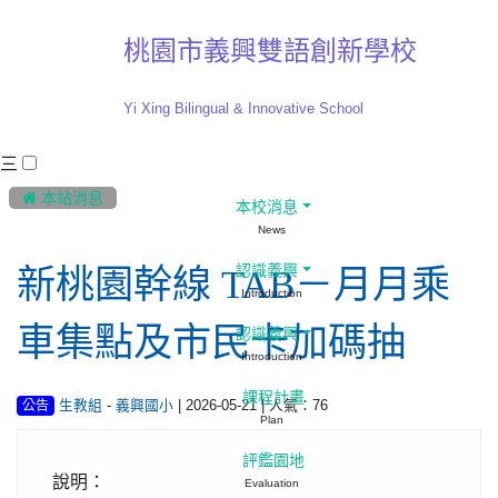
桃園市義興雙語創新學校
Yi Xing Bilingual & Innovative School
三
:::
 本站消息
本校消息
News
認識義興
新桃園幹線 TAB－月月乘
Introduction
車集點及市民卡加碼抽
認識義興
Introduction
課程計畫
-
| 2026-05-21 | 人氣：76
生教組
義興國小
公告
Plan
評鑑園地
說明：
Evaluation