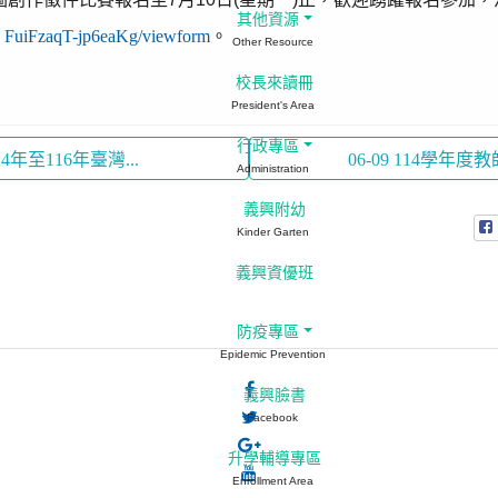
其他資源
... FuiFzaqT-jp6eaKg/viewform
。
Other Resource
校長來讀冊
President's Area
行政專區
4年至116年臺灣...
06-09 114學年
Administration
義興附幼
Kinder Garten
義興資優班
防疫專區
Epidemic Prevention
義興臉書
Facebook
升學輔導專區
Enrollment Area