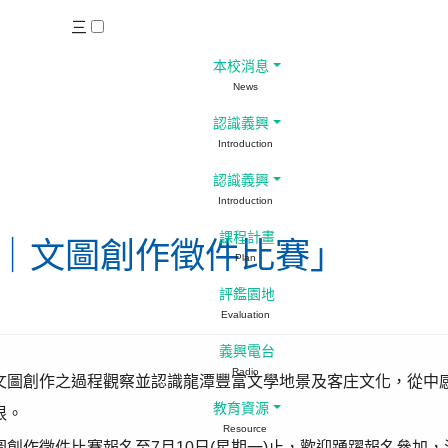
三
本校消息
News
認識義興
Introduction
認識義興
Introduction
課程計畫
所在｜文圖創作徵件比賽」
Plan
評鑑園地
Evaluation
義興電台
Radio
文圖創作之過程觀察並認識龍潭豐富文學地景及客庄文化，從中
教育資源
根。
Resource
創作徵件比賽報名至7月10日(星期一)止，歡迎踴躍報名參加