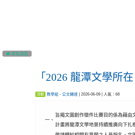
:::
 本站消息
「2026 龍潭文學
-
| 2026-06-09 | 人氣：68
教學組
公文轉達
活動
旨揭文圖創作徵件比賽目的係為藉由
一、
計畫將龍潭文學地景持續推廣向下扎
敬請轉知相關有意願之人員報名，文圖