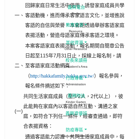
回歸家庭日常生活中使用，誘發家庭成員共學
義興電台
Radio
一、
客語動機，進而傳承客家語言文化，並增進說
客語的自信與榮譽，本會期透過舉辦客語家庭
教育資源
Resource
表揚活動，營造母語家庭傳承客語之環境。
其他資源
本案客語家庭表揚活動，報名期間自簡章公告
Other Resource
日起至115年7月31日止，採線上報名制，請
校長來讀冊
二、
至客語家庭活動網頁
President's Area
（
http://hakkafamily.hakka.gov.tw/
）報名參與，
行政專區
Administration
報名條件摘述如下：
義興附幼
共同生活家庭成員（至少2人，2代以上），彼
Kinder Garten
此能夠在家庭內以客語自然互動、溝通之家
(一)
義興資優班
庭，如符合下列任一條件，經審查通過，即符
合表揚資格：
防疫專區
通過客語能力認證：共同生活家庭成員中，每
Epidemic Prevention