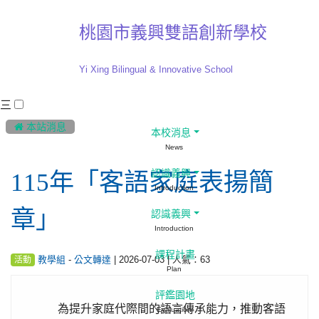
桃園市義興雙語創新學校
Yi Xing Bilingual & Innovative School
三
:::
 本站消息
本校消息
News
認識義興
115年「客語家庭表揚簡
Introduction
章」
認識義興
Introduction
課程計畫
-
| 2026-07-03 | 人氣：63
教學組
公文轉達
活動
Plan
評鑑園地
為提升家庭代際間的語言傳承能力，推動客語
Evaluation