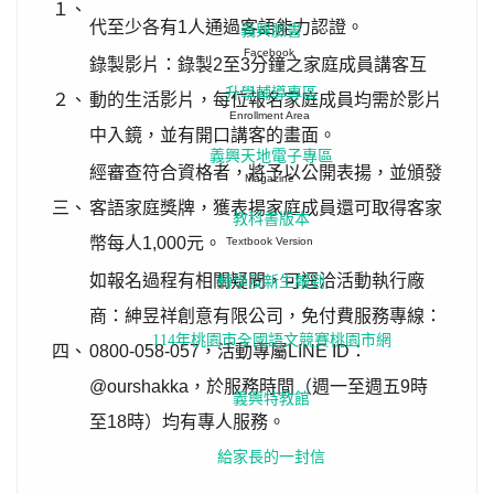
１、
代至少各有1人通過客語能力認證。
義興臉書
Facebook
錄製影片：錄製2至3分鐘之家庭成員講客互
升學輔導專區
２、
動的生活影片，每位報名家庭成員均需於影片
Enrollment Area
中入鏡，並有開口講客的畫面。
義興天地電子專區
經審查符合資格者，將予以公開表揚，並頒發
Magazine
三、
客語家庭獎牌，獲表揚家庭成員還可取得客家
教科書版本
幣每人1,000元。
Textbook Version
如報名過程有相關疑問，可逕洽活動執行廠
轉學及新生報到
商：紳昱祥創意有限公司，免付費服務專線：
114年桃園市全國語文競賽桃園市網
四、
0800-058-057，活動專屬LINE ID：
@ourshakka，於服務時間（週一至週五9時
義興特教館
至18時）均有專人服務。
給家長的一封信