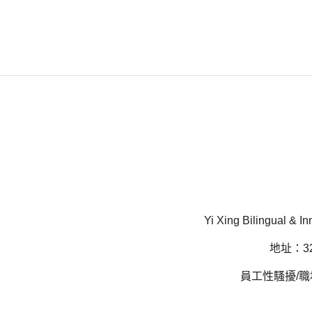
Yi Xing Bilingual & In
地址：32
員工性騷擾/職場霸凌