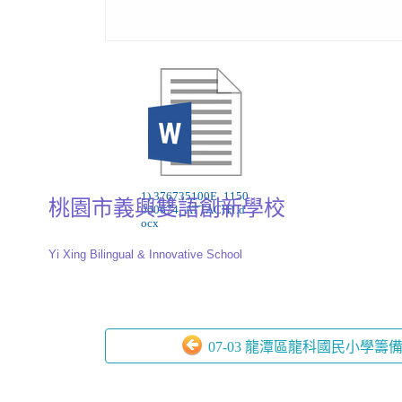
1) 376735100E_1150
桃園市義興雙語創新學校
060674_ATTACH1.d
ocx
Yi Xing Bilingual & Innovative School
07-03 龍潭區龍科國民小學籌備