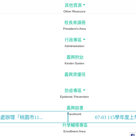
其他資源
Other Resource
校長來讀冊
President's Area
行政專區
Administration
義興附幼
Kinder Garten
義興資優班
防疫專區
Epidemic Prevention
義興臉書
Facebook
處辦理「桃園市11...
07-03 115學年
升學輔導專區
Enrollment Area