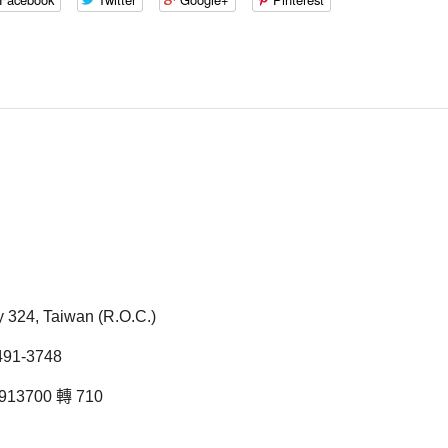
ty 324, Taiwan (R.O.C.)
1-3748
13700 轉 710