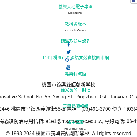
義興天地電子專區
Magazine
教科書版本
Textbook Version
轉學及新生報到
114年桃園市全國語文競賽桃園市網
義興特教館
桃園市義興雙語創新學校
給家長的一封信
novative School, No. 55, Yixing St., Pingzhen Dist., Taoyuan Ci
義興閱讀報報
446 桃園市平鎮區義興街55號 電話：(03)491-3700 傳真：(03)49
防治專用信箱: e1e1@ms.yhes.tyc.edu.tw, 專線電話: 03-49
新生專區
Freshman Area
© 1998-2024 桃園市義興雙語創新學校. All rights reserved