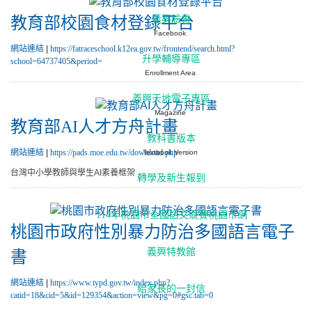
義興臉書
教育部校園食材登錄平台
Facebook
網站連結
|
https://fatraceschool.k12ea.gov.tw/frontend/search.html?
升學輔導專區
school=64737405&period=
Enrollment Area
義興天地電子專區
Magazine
教育部AI人才方舟計畫
教科書版本
網站連結
|
https://pads.moe.edu.tw/download.php
Textbook Version
台灣中小學教師與學生AI素養框架
轉學及新生報到
114年桃園市全國語文競賽桃園市網
桃園市政府性別暴力防治多國語言電子
義興特教館
書
網站連結
|
https://www.typd.gov.tw/index.php?
給家長的一封信
catid=18&cid=5&id=129354&action=view&pg=0#gsc.tab=0