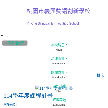
桃園市義興雙語創新學校
Yi Xing Bilingual & Innovative School
三
:::
 回模組首頁
本校消息
News
網站連結
認識義興
Introduction
認識義興
排序
Introduction
課程計畫
Plan
114學年度課程計畫
評鑑園地
網站連結
|
Evaluation