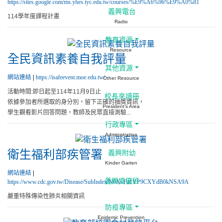
https://sites.google.com/ms.yhes.tyc.edu.tw/courses/%E9%A6%96%E9%A0%81
義興電台
114學年度課程計畫
Radio
教育資源
Resource
全民資訊素養自我評量
其他資源
網站連結
|
https://isafeevent.moe.edu.tw/
Other Resource
活動時間:即日起至114年11月9日止
校長來讀冊
依據參加者所選取的身分別，留下正確的抽獎資訊，
President's Area
學生觀看影片回答問題，教師及民眾直接測驗...
行政專區
Administration
衛生福利部疾管署
義興附幼
Kinder Garten
網站連結
|
義興資優班
https://www.cdc.gov.tw/Disease/SubIndex/N6XvFa1YP9CXYdB0kNSA9A
嚴重特殊傳染性肺炎相關資訊
防疫專區
Epidemic Prevention