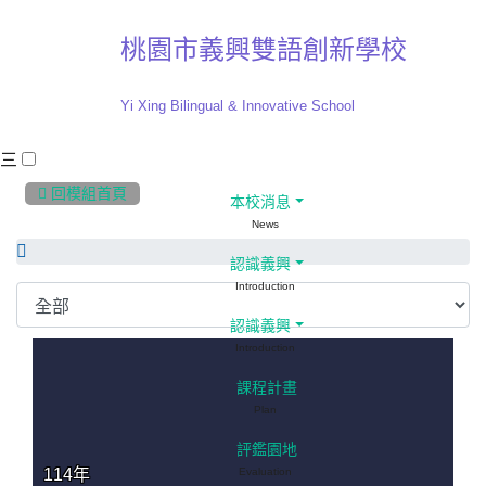
桃園市義興雙語創新學校
Yi Xing Bilingual & Innovative School
三
:::
 回模組首頁
本校消息
News
認識義興
Introduction
認識義興
Introduction
課程計畫
Plan
評鑑園地
114年
Evaluation