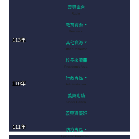
義興電台
Radio
教育資源
Resource
113年
其他資源
Other Resource
校長來讀冊
President's Area
行政專區
110年
Administration
義興附幼
Kinder Garten
義興資優班
111年
防疫專區
Epidemic Prevention