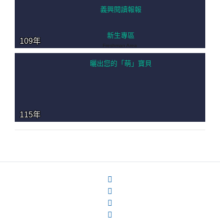
義興閱讀報報
新生專區
109年
Freshman Area
曬出您的「萌」寶貝
115年