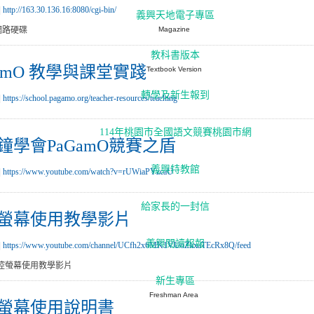
|
http://163.30.136.16:8080/cgi-bin/
義興天地電子專區
網路硬碟
Magazine
教科書版本
GamO 教學與課堂實踐
Textbook Version
轉學及新生報到
|
https://school.pagamo.org/teacher-resources/teaching
114年桃園市全國語文競賽桃園市網
鐘學會PaGamO競賽之盾
義興特教館
|
https://www.youtube.com/watch?v=rUWiaPYzcaU
給家長的一封信
螢幕使用教學影片
義興閱讀報報
|
https://www.youtube.com/channel/UCfh2x6MK1VUoZkxaTEcRx8Q/feed
控螢幕使用教學影片
新生專區
Freshman Area
螢幕使用說明書