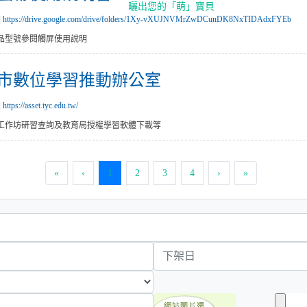
曬出您的「萌」寶貝
|
https://drive.google.com/drive/folders/1Xy-vXUJNVMrZwDCunDK8NxTIDAdxFYEb
品型號參閱觸屏使用說明
市數位學習推動辦公室
|
https://asset.tyc.edu.tw/
工作坊研習查詢及教育局授權學習軟體下載等
(current)
«
‹
1
2
3
4
›
»