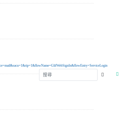
ice=mail&sacu=1&rip=1&flowName=GlifWebSignIn&flowEntry=ServiceLogin