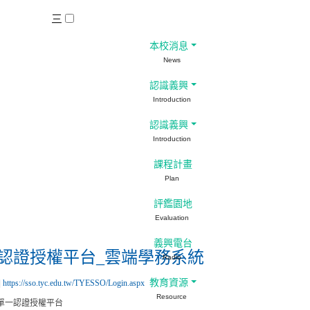
三
本校消息
News
認識義興
Introduction
認識義興
Introduction
教師專區
課程計畫
Plan
評鑑園地
Evaluation
義興電台
認證授權平台_雲端學務系統
Radio
教育資源
|
https://sso.tyc.edu.tw/TYESSO/Login.aspx
Resource
單一認證授權平台