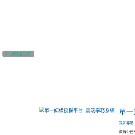
:::
 回模組首頁
單一
教師專區
教育公務