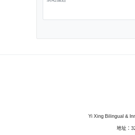
Yi Xing Bilingual & In
地址：32