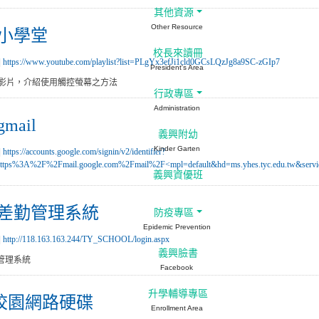
其他資源
Other Resource
小學堂
校長來讀冊
|
https://www.youtube.com/playlist?list=PLgYx3efJi1cld0GCsLQzJg8a9SC-zGIp7
President's Area
部影片，介紹使用觸控螢幕之方法
行政專區
Administration
mail
義興附幼
Kinder Garten
|
https://accounts.google.com/signin/v2/identifier?
https%3A%2F%2Fmail.google.com%2Fmail%2F<mpl=default&hd=ms.yhes.tyc.edu.tw&serv
義興資優班
差勤管理系統
防疫專區
Epidemic Prevention
|
http://118.163.163.244/TY_SCHOOL/login.aspx
義興臉書
管理系統
Facebook
升學輔導專區
)校園網路硬碟
Enrollment Area