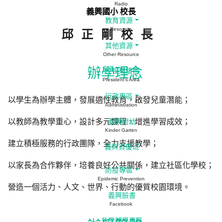
Radio
義興國小 校長
教育資源
Resource
邱正剛校長
其他資源
Other Resource
辦學理念
校長來讀冊
President's Area
行政專區
以學生為辦學主體，發展適性教育，啟發兒童潛能；
Administration
以教師為教學重心，設計多元課程，增進學習成效；
義興附幼
Kinder Garten
建立積極服務的行政團隊，全力支援教學；
義興資優班
以家長為合作夥伴，培養良好公共關係，建立社區化學校；
防疫專區
Epidemic Prevention
營造一個活力、人文、世界、行動的優質校園環境。
義興臉書
Facebook
升學輔導專區