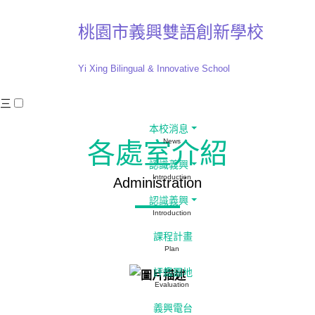
桃園市義興雙語創新學校
Yi Xing Bilingual & Innovative School
三
:::
本校消息
News
各處室介紹
認識義興
Introduction
Administration
認識義興
Introduction
課程計畫
Plan
評鑑園地
Evaluation
義興電台