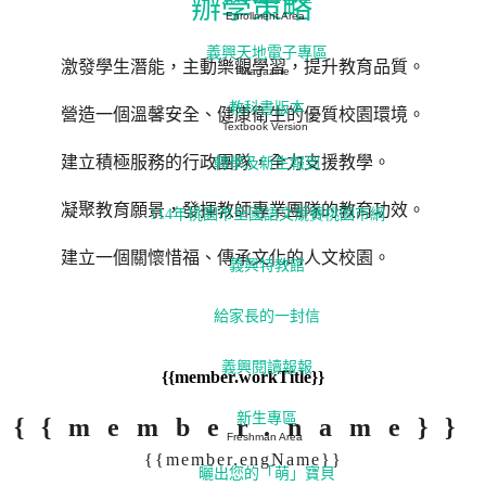
辦學策略
Enrollment Area
義興天地電子專區
激發學生潛能，主動樂觀學習，提升教育品質。
Magazine
教科書版本
營造一個溫馨安全、健康衛生的優質校園環境。
Textbook Version
建立積極服務的行政團隊，全力支援教學。
轉學及新生報到
凝聚教育願景，發揮教師專業團隊的教育功效。
114年桃園市全國語文競賽桃園市網
建立一個關懷惜福、傳承文化的人文校園。
義興特教館
給家長的一封信
義興閱讀報報
{{member.workTitle}}
新生專區
{{member.name}}
Freshman Area
{{member.engName}}
曬出您的「萌」寶貝