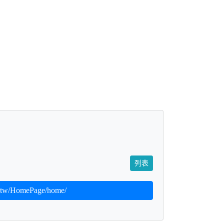
列表
.tw/HomePage/home/