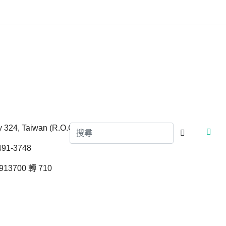
ty 324, Taiwan (R.O.C.)
1-3748
13700 轉 710