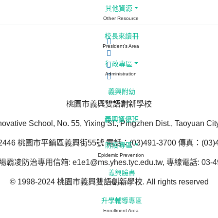
其他資源
Other Resource
校長來讀冊
President's Area
行政專區
Administration
義興附幼
Kinder Garten
桃園市義興雙語創新學校
義興資優班
novative School, No. 55, Yixing St., Pingzhen Dist., Taoyuan Ci
446 桃園市平鎮區義興街55號 電話：(03)491-3700 傳真：(03)49
防疫專區
Epidemic Prevention
防治專用信箱: e1e1@ms.yhes.tyc.edu.tw, 專線電話: 03-49
義興臉書
© 1998-2024 桃園市義興雙語創新學校. All rights reserved
Facebook
升學輔導專區
Enrollment Area