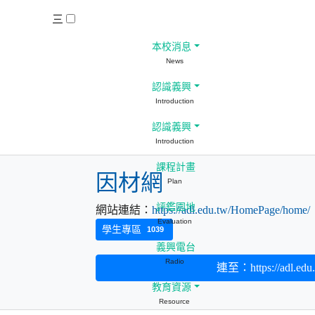
三
本校消息
News
認識義興
Introduction
認識義興
Introduction
課程計畫
因材網
Plan
評鑑園地
網站連結：
https://adl.edu.tw/HomePage/home/
Evaluation
學生專區
1039
義興電台
Radio
連至：https://adl.edu
教育資源
Resource