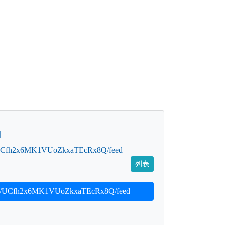
片
el/UCfh2x6MK1VUoZkxaTEcRx8Q/feed
列表
el/UCfh2x6MK1VUoZkxaTEcRx8Q/feed