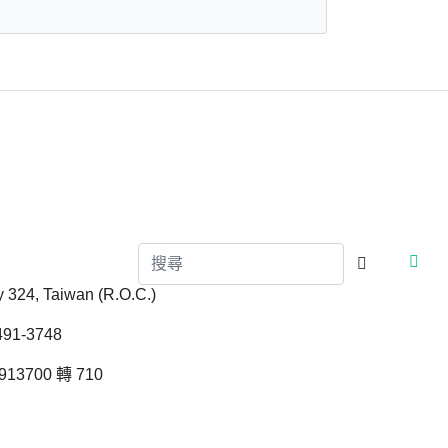
ty 324, Taiwan (R.O.C.)
1-3748
13700 轉 710