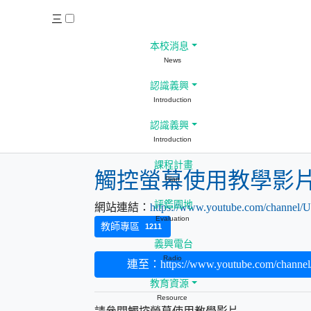
三
本校消息
News
認識義興
Introduction
認識義興
Introduction
課程計畫
觸控螢幕使用教學影
Plan
評鑑園地
網站連結：
https://www.youtube.com/chann
Evaluation
教師專區
1211
義興電台
Radio
連至：https://www.youtube.com/chann
教育資源
Resource