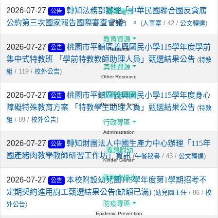
2026-07-27
轉知法務部辦理「中華民國聯合國反貪腐
義興電台
公告
公約第三次國家報告國際審查會議」。
Radio
(
/ 42 /
)
人事室
公文轉達
教育資源
2026-07-27
桃園市平鎮區義興國民小學115學年度學前
公告
Resource
集中式特教班 「學前特教教師助理人員」甄選結果公告
(
特教
其他資源
/ 119 /
)
組
校外公告
Other Resource
2026-07-27
桃園市平鎮區義興國民小學115學年度身心
校長來讀冊
公告
President's Area
障礙特殊教育方案 「特教學生助理人員」甄選結果公告
(
特教
/ 89 /
)
組
校外公告
行政專區
Administration
2026-07-27
轉知財團法人中國生產力中心辦理「115年
公告
義興附幼
國產豬肉教學教師研習工作坊」資訊
(
/ 43 /
)
午餐秘書
公文轉達
Kinder Garten
義興資優班
2026-07-27
本校附設幼兒園115學年度第1學期招考不
公告
定期契約進用廚工甄選結果公告(缺額已滿)
(
/ 86 /
幼兒園主任
校
防疫專區
)
外公告
Epidemic Prevention