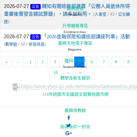
2026-07-27
轉知有關銓敘部建置「公務人員退休所得
公告
義興臉書
重審後實發金額試算器」，請多加利用。
(
/ 43 /
人事室
公文轉
Facebook
)
達
升學輔導專區
Enrollment Area
2026-07-27
「2026金融保險知識巡迴講座列車」活動
公告
義興天地電子專區
(
/ 52 /
)
教學組
研習訊息
Magazine
教科書版本
(current)
«
‹
1
2
3
4
5
6
7
8
9
Textbook Version
10
›
»
轉學及新生報到
https://www.yhes.tyc.edu.tw/modules/tadnews/rss.php
114年桃園市全國語文競賽桃園市網
義興特教館
給家長的一封信