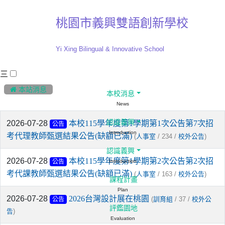
桃園市義興雙語創新學校
Yi Xing Bilingual & Innovative School
三
:::
 本站消息
本校消息
News
認識義興
2026-07-28
本校115學年度第1學期第1次公告第7次招
公告
Introduction
考代理教師甄選結果公告(缺額已滿)
(
/ 234 /
)
人事室
校外公告
認識義興
2026-07-28
本校115學年度第1學期第2次公告第2次招
Introduction
公告
考代課教師甄選結果公告(缺額已滿)
(
/ 163 /
)
人事室
校外公告
課程計畫
Plan
2026-07-28
2026台灣設計展在桃園
(
/ 37 /
訓育組
校外公
公告
評鑑園地
)
告
Evaluation