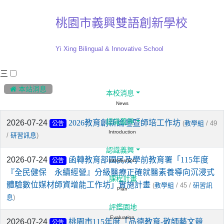
桃園市義興雙語創新學校
Yi Xing Bilingual & Innovative School
三
:::
 本站消息
本校消息
News
認識義興
2026-07-24
2026教育創新論壇暨師培工作坊
(
/ 49
教學組
公告
Introduction
/
)
研習訊息
認識義興
2026-07-24
函轉教育部國民及學前教育署「115年度
公告
Introduction
『全民健保 永續經營』分級醫療正確就醫素養導向沉浸式
課程計畫
體驗數位媒材師資增能工作坊」實施計畫
(
/ 45 /
教學組
研習訊
Plan
)
息
評鑑園地
Evaluation
2026-07-24
桃園市115年度「品德教育-敬師藝文競
公告