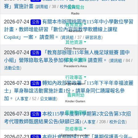
賽」實施計畫
(
/ 38 /
)
訓育組
校外公告
義興電台
Radio
2026-07-24
有關本市辦理桃園市115年中小學數位學習
公告
教育資源
計畫，教師增能研習「數位內容與教學軟體線上課程
Resource
Copilot」一案， 請查照。
(
/ 37 /
)
資訊組
研習訊息
其他資源
Other Resource
2026-07-24
「教育部辦理115年無人機足球競賽 國中
公告
小組」營隊錄取名單及參加梯次一案，請查照。
校長來讀冊
(
/ 84 /
資訊組
President's Area
)
活動公告
行政專區
2026-07-23
轉知內政部警政署「115年下半年幸福波麗
公告
Administration
士」單身聯誼活動實施計畫1份，請單身同仁踴躍報名參
義興附幼
加。
(
/ 52 /
)
人事室
公文轉達
Kinder Garten
義興資優班
2026-07-23
本校115學年度第1學期第2次公告第3次招
公告
考代理教師甄選結果公告(缺額已滿)
(
/ 208 /
)
人事室
校外公告
防疫專區
Epidemic Prevention
2026-07-23
本府社會局辦理115年「暑期保護青少年─
公告