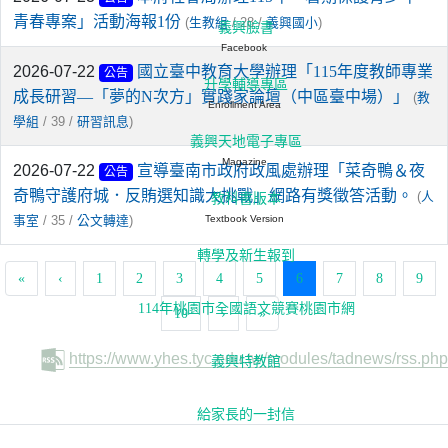
青春專案」活動海報1份
(
/ 28 /
)
生教組
義興國小
義興臉書
Facebook
2026-07-22
國立臺中教育大學辦理「115年度教師專業
公告
升學輔導專區
成長研習—「夢的N次方」實踐家論壇（中區臺中場）」
(
教
Enrollment Area
/ 39 /
)
學組
研習訊息
義興天地電子專區
Magazine
2026-07-22
宣導臺南市政府政風處辦理「菜奇鴨＆夜
公告
奇鴨守護府城．反賄選知識大挑戰」網路有獎徵答活動。
(
人
教科書版本
/ 35 /
)
Textbook Version
事室
公文轉達
轉學及新生報到
(current)
«
‹
1
2
3
4
5
6
7
8
9
114年桃園市全國語文競賽桃園市網
10
›
»
https://www.yhes.tyc.edu.tw/modules/tadnews/rss.php
義興特教館
給家長的一封信