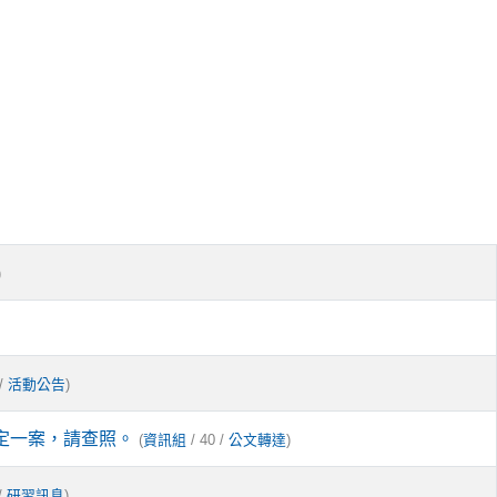
)
 /
)
活動公告
定一案，請查照。
(
/ 40 /
)
資訊組
公文轉達
/
)
研習訊息