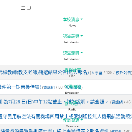
三
本校消息
News
認識義興
Introduction
認識義興
Introduction
課程計畫
代課教師(教支老師)甄選結果公告(無人報名)
(
/ 138 /
人事室
校外公告
Plan
徵件第一期榮獲佳績!
評鑑園地
(
/ 58 /
)
資訊組
校園榮譽
Evaluation
期 為7月26 日(日)中午12點截止，詳如說明，請查照。
(
/ 45
資訊組
義興電台
Radio
遵守民用航空法有關機場四周禁止或限制遙控無人機飛航活動規
教育資源
Resource
室評量資源建置暨推廣計畫」線上專題講座之報名資訊
(
/ 40 
教學組