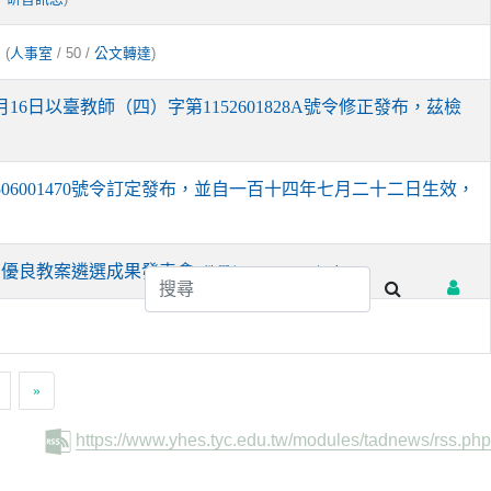
。
(
/ 50 /
)
人事室
公文轉達
日以臺教師（四）字第1152601828A號令修正發布，茲檢
6001470號令訂定發布，並自一百十四年七月二十二日生效，
」優良教案遴選成果發表會
(
/ 39 /
)
教學組
研習訊息
»
https://www.yhes.tyc.edu.tw/modules/tadnews/rss.php