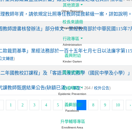
其他資源
Other Resource
代理教師年資，請依規定比照專任教師提敘薪級一案，詳如說明
校長來讀冊
師證書核發辦法」部分條文，業經教育部於中華民國115年7月16
President's Area
行政專區
Administration
款裁罰基準」業經法務部於一百十五年七月七日以法廉字第1150
義興附幼
)
公文轉達
Kinder Garten
義興資優班
合十二年國教校訂課程」及「客語沉浸式教學（國民中學及小學）
考代課教師甄選結果公告(缺額已滿)
防疫專區
(
/ 264 /
)
人事室
校外公告
Epidemic Prevention
(current)
義興臉書
1
2
3
4
5
6
7
8
9
10
›
Facebook
升學輔導專區
Enrollment Area