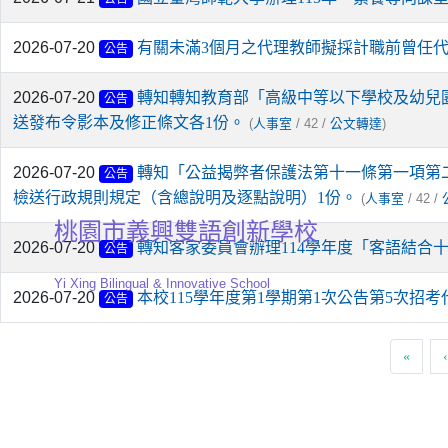
2026-07-20
有關未滿3個月之代理教師擬採計職前曾任
公告
2026-07-20
轉知轉知教育部「高級中等以下學校及幼兒園教
公告
送發布令影本及修正條文各1份。
(
/ 42 /
)
人事室
公文轉達
2026-07-20
轉知「公益揭弊者保護法第十一條第一項第二
公告
檢送行政規則規定（含總說明及逐點說明）1份。
(
/ 42 /
人事室
桃園市義興雙語創新學校
2026-07-20
轉知客家委員會辦理114學年度「客語結
公告
Yi Xing Bilingual & Innovative School
2026-07-20
本校115學年度第1學期第1次公告第5次招
公告
«
‹